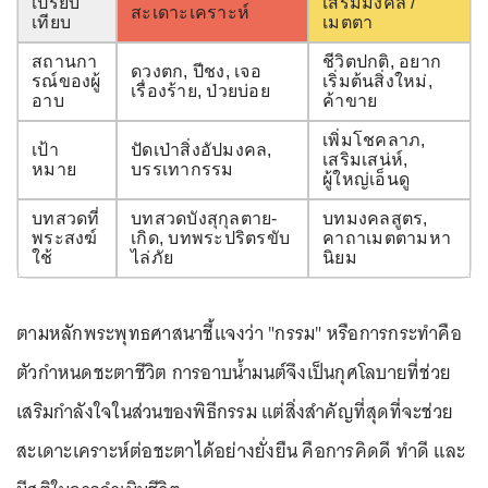
เปรียบ
เสริมมงคล /
สะเดาะเคราะห์
เทียบ
เมตตา
สถานกา
ชีวิตปกติ, อยาก
ดวงตก, ปีชง, เจอ
รณ์ของผู้
เริ่มต้นสิ่งใหม่,
เรื่องร้าย, ป่วยบ่อย
อาบ
ค้าขาย
เพิ่มโชคลาภ,
เป้า
ปัดเป่าสิ่งอัปมงคล,
เสริมเสน่ห์,
หมาย
บรรเทากรรม
ผู้ใหญ่เอ็นดู
บทสวดที่
บทสวดบังสุกุลตาย-
บทมงคลสูตร,
พระสงฆ์
เกิด, บทพระปริตรขับ
คาถาเมตตามหา
ใช้
ไล่ภัย
นิยม
ตามหลักพระพุทธศาสนาชี้แจงว่า "กรรม" หรือการกระทำคือ
ตัวกำหนดชะตาชีวิต การอาบน้ำมนต์จึงเป็นกุศโลบายที่ช่วย
เสริมกำลังใจในส่วนของพิธีกรรม แต่สิ่งสำคัญที่สุดที่จะช่วย
สะเดาะเคราะห์ต่อชะตาได้อย่างยั่งยืน คือการคิดดี ทำดี และ