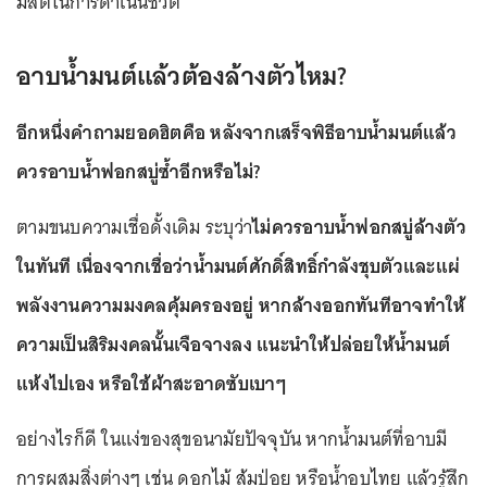
มีสติในการดำเนินชีวิต
อาบน้ำมนต์แล้วต้องล้างตัวไหม?
อีกหนึ่งคำถามยอดฮิตคือ หลังจากเสร็จพิธีอาบน้ำมนต์แล้ว
ควรอาบน้ำฟอกสบู่ซ้ำอีกหรือไม่?
ตามขนบความเชื่อดั้งเดิม ระบุว่า
ไม่ควรอาบน้ำฟอกสบู่ล้างตัว
ในทันที เนื่องจากเชื่อว่าน้ำมนต์ศักดิ์สิทธิ์กำลังชุบตัวและแผ่
พลังงานความมงคลคุ้มครองอยู่ หากล้างออกทันทีอาจทำให้
ความเป็นสิริมงคลนั้นเจือจางลง แนะนำให้ปล่อยให้น้ำมนต์
แห้งไปเอง หรือใช้ผ้าสะอาดซับเบาๆ
อย่างไรก็ดี ในแง่ของสุขอนามัยปัจจุบัน หากน้ำมนต์ที่อาบมี
การผสมสิ่งต่างๆ เช่น ดอกไม้ ส้มป่อย หรือน้ำอบไทย แล้วรู้สึก