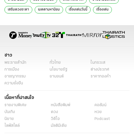
เสริมดวงชะตา
เมตตามหานิยม
เรื่องเด่นวันนี้
เรื่องเด่น
ความเชื่อ
น้ำมนต์ศักดิ์สิทธิ์
ความเชื่อไทย
ปัดเป่าสิ่งอัปมงคล
การอาบน้ำมนต์ที่วัด
การอาบน้ำมนต์ที่บ้าน
การสวดมนต์
พระเกจิอาจารย์
พิธีกรรมเจริญพระพุทธมนต์
ข่าว
พระราชสำนัก
ทั่วไทย
ในกระแส
การเมือง
นโยบายรัฐ
ต่างประเทศ
อาชญากรรม
ยานยนต์
ราคาทองคำ
ความยั่งยืน
เนื้อหาที่น่าสนใจ
รายงานพิเศษ
หนังสือพิมพ์
คอลัมน์
บันเทิง
ดวง
หวย
นิยาย
วิดีโอ
Podcast
ไลฟ์สไตล์
มัลติมีเดีย