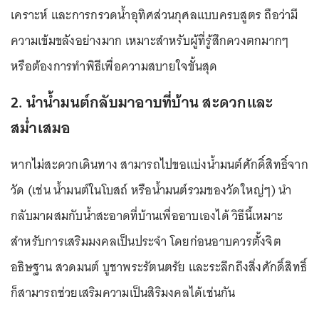
เคราะห์ และการกรวดน้ำอุทิศส่วนกุศลแบบครบสูตร ถือว่ามี
ความเข้มขลังอย่างมาก เหมาะสำหรับผู้ที่รู้สึกดวงตกมากๆ
หรือต้องการทำพิธีเพื่อความสบายใจขั้นสุด
2. นำน้ำมนต์กลับมาอาบที่บ้าน สะดวกและ
สม่ำเสมอ
หากไม่สะดวกเดินทาง สามารถไปขอแบ่งน้ำมนต์ศักดิ์สิทธิ์จาก
วัด (เช่น น้ำมนต์ในโบสถ์ หรือน้ำมนต์รวมของวัดใหญ่ๆ) นำ
กลับมาผสมกับน้ำสะอาดที่บ้านเพื่ออาบเองได้ วิธีนี้เหมาะ
สำหรับการเสริมมงคลเป็นประจำ โดยก่อนอาบควรตั้งจิต
อธิษฐาน สวดมนต์ บูชาพระรัตนตรัย และระลึกถึงสิ่งศักดิ์สิทธิ์
ก็สามารถช่วยเสริมความเป็นสิริมงคลได้เช่นกัน