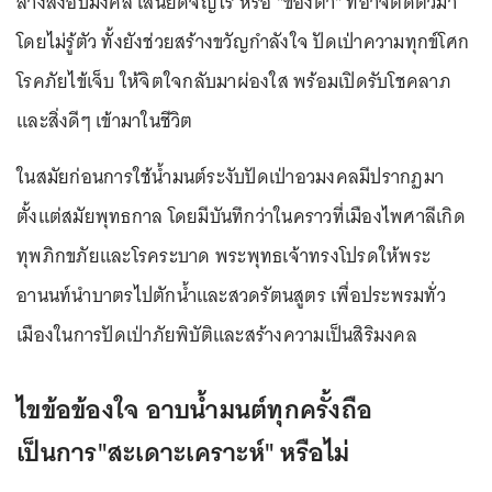
ล้างสิ่งอัปมงคล เสนียดจัญไร หรือ "ของต่ำ" ที่อาจติดตัวมา
โดยไม่รู้ตัว ทั้งยังช่วยสร้างขวัญกำลังใจ ปัดเป่าความทุกข์โศก
โรคภัยไข้เจ็บ ให้จิตใจกลับมาผ่องใส พร้อมเปิดรับโชคลาภ
และสิ่งดีๆ เข้ามาในชีวิต
ในสมัยก่อนการใช้น้ำมนต์ระงับปัดเป่าอวมงคลมีปรากฏมา
ตั้งแต่สมัยพุทธกาล โดยมีบันทึกว่าในคราวที่เมืองไพศาลีเกิด
ทุพภิกขภัยและโรคระบาด พระพุทธเจ้าทรงโปรดให้พระ
อานนท์นำบาตรไปตักน้ำและสวดรัตนสูตร เพื่อประพรมทั่ว
เมืองในการปัดเป่าภัยพิบัติและสร้างความเป็นสิริมงคล
ไขข้อข้องใจ อาบน้ำมนต์ทุกครั้งถือ
เป็นการ"สะเดาะเคราะห์" หรือไม่