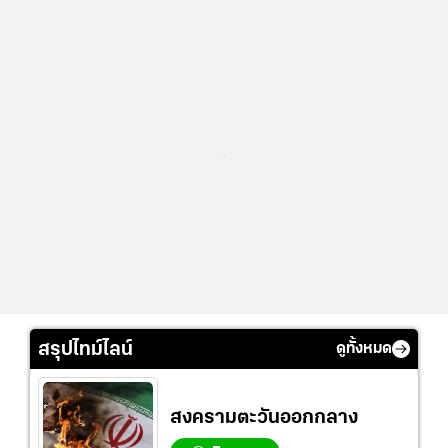
...
สรุปไทม์ไลน์
ดูทั้งหมด
สงครามตะวันออกกลาง