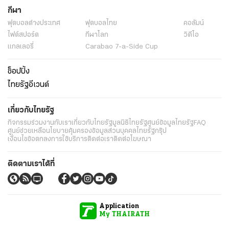
กีฬา
ฟุตบอลต่่างประเทศ
ฟุตบอลไทย
คอลัมน์
ไฟต์สปอร์ต
กีฬาโลก
วิดีโอ
แกลเลอรี่
Carabao 7-a-Side Cup
ช็อปปิ้ง
ไทยรัฐอีเวนต์
เกี่ยวกับไทยรัฐ
กิจกรรม
ร่วมงานกับเรา
เกี่ยวกับไทยรัฐ
มูลนิธิไทยรัฐ
ศูนย์ข้อมูลไทยรัฐ
FAQ
ศูนย์ช่วยเหลือ
นโยบายคุ้มครองข้อมูลส่วนบุคคลไทยรัฐกรุ๊ป
เงื่อนไขข้อตกลงการใช้บริการ
ติดต่อเรา
ติดต่อโฆษณา
ติดตามเราได้ที่
Application
My THAIRATH