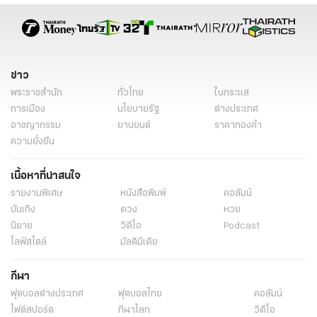
ข่าว
พระราชสำนัก
ทั่วไทย
ในกระแส
การเมือง
นโยบายรัฐ
ต่างประเทศ
อาชญากรรม
ยานยนต์
ราคาทองคำ
ความยั่งยืน
เนื้อหาที่น่าสนใจ
รายงานพิเศษ
หนังสือพิมพ์
คอลัมน์
บันเทิง
ดวง
หวย
นิยาย
วิดีโอ
Podcast
ไลฟ์สไตล์
มัลติมีเดีย
กีฬา
ฟุตบอลต่่างประเทศ
ฟุตบอลไทย
คอลัมน์
ไฟต์สปอร์ต
กีฬาโลก
วิดีโอ