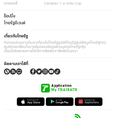
แกลเลอรี่
Carabao 7-a-Side Cup
ช็อปปิ้ง
ไทยรัฐอีเวนต์
เกี่ยวกับไทยรัฐ
กิจกรรม
ร่วมงานกับเรา
เกี่ยวกับไทยรัฐ
มูลนิธิไทยรัฐ
ศูนย์ข้อมูลไทยรัฐ
FAQ
ศูนย์ช่วยเหลือ
นโยบายคุ้มครองข้อมูลส่วนบุคคลไทยรัฐกรุ๊ป
เงื่อนไขข้อตกลงการใช้บริการ
ติดต่อเรา
ติดต่อโฆษณา
ติดตามเราได้ที่
Application
My THAIRATH