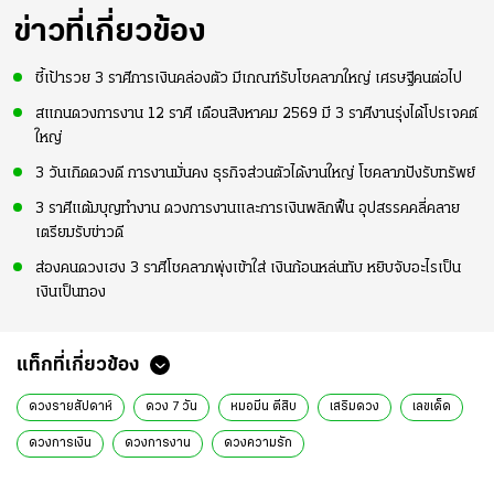
ข่าวที่เกี่ยวข้อง
ชี้เป้ารวย 3 ราศีการเงินคล่องตัว มีเกณฑ์รับโชคลาภใหญ่ เศรษฐีคนต่อไป
สแกนดวงการงาน 12 ราศี เดือนสิงหาคม 2569 มี 3 ราศีงานรุ่งได้โปรเจคต์
ใหญ่
3 วันเกิดดวงดี การงานมั่นคง ธุรกิจส่วนตัวได้งานใหญ่ โชคลาภปังรับทรัพย์
3 ราศีแต้มบุญทำงาน ดวงการงานและการเงินพลิกฟื้น อุปสรรคคลี่คลาย
เตรียมรับข่าวดี
ส่องคนดวงเฮง 3 ราศีโชคลาภพุ่งเข้าใส่ เงินก้อนหล่นทับ หยิบจับอะไรเป็น
เงินเป็นทอง
แท็กที่เกี่ยวข้อง
ดวงรายสัปดาห์
ดวง 7 วัน
หมอมีน ตีสิบ
เสริมดวง
เลขเด็ด
ดวงการเงิน
ดวงการงาน
ดวงความรัก
ดวงเดือนพฤษภาคม 2569
ความเชื่อ