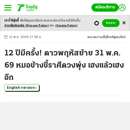
สมัครบริการ
เราใช้คุ้กกี้
เพื่อให้ทุกคนได้ประสบ
การณ์การใช้งานที่ดียิ่งขึ้น
+
ก
ก
-ก
รับทราบ
อ่านเพิ่มเติมคลิก
(Privacy Policy)
และ
(Cookie Policy)
11 พ.ค. 2569 17:08 น.
ดวง
ความเชื่อ
ไทยรัฐออนไลน์
12 ปีมีครั้ง! ดาวพฤหัสย้าย 31 พ.ค.
69 หมอช้างชี้ราศีดวงพุ่ง เฮงแล้วเฮง
อีก
English version
...