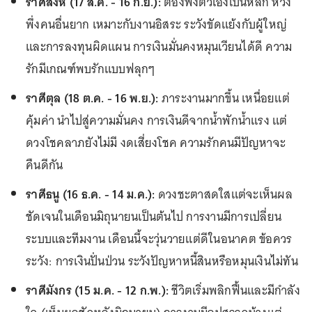
ราศีสิงห์ (17 ส.ค. - 16 ก.ย.):
ต้องพึ่งตัวเองเป็นหลัก หวัง
พึ่งคนอื่นยาก เหมาะกับงานอิสระ ระวังขัดแย้งกับผู้ใหญ่
และการลงทุนผิดแผน การเงินมั่นคงหมุนเวียนได้ดี ความ
รักมีเกณฑ์พบรักแบบฟลุกๆ
ราศีตุล (18 ต.ค. - 16 พ.ย.):
ภาระงานมากขึ้น เหนื่อยแต่
คุ้มค่า นำไปสู่ความมั่นคง การเงินดีจากน้ำพักน้ำแรง แต่
ดวงโชคลาภยังไม่มี งดเสี่ยงโชค ความรักคนมีปัญหาจะ
คืนดีกัน
ราศีธนู (16 ธ.ค. - 14 ม.ค.):
ดวงชะตาสดใสแต่จะเห็นผล
ชัดเจนในเดือนมิถุนายนเป็นต้นไป การงานมีการเปลี่ยน
ระบบและทีมงาน เดือนนี้จะวุ่นวายแต่ดีในอนาคต ข้อควร
ระวัง: การเงินปั่นป่วน ระวังปัญหาหนี้สินหรือหมุนเงินไม่ทัน
ราศีมังกร (15 ม.ค. - 12 ก.พ.):
ชีวิตเริ่มพลิกฟื้นและมีกำลัง