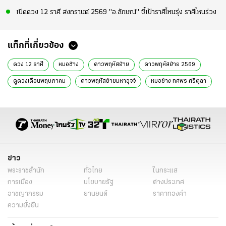
เปิดดวง 12 ราศี สงกรานต์ 2569 "อ.ลักษณ์" ชี้เป้าราศีไหนรุ่ง ราศีไหนร่วง
แท็กที่เกี่ยวข้อง
ดวง 12 ราศี
หมอช้าง
ดาวพฤหัสย้าย
ดาวพฤหัสย้าย 2569
ดูดวงเดือนพฤษภาคม
ดาวพฤหัสย้ายมหาอุจจ์
หมอช้าง ทศพร ศรีตุลา
ราศีดวงดี
ดูดวง
ความเชื่อ
ข่าว
พระราชสำนัก
ทั่วไทย
ในกระแส
การเมือง
นโยบายรัฐ
ต่างประเทศ
อาชญากรรม
ยานยนต์
ราคาทองคำ
ความยั่งยืน