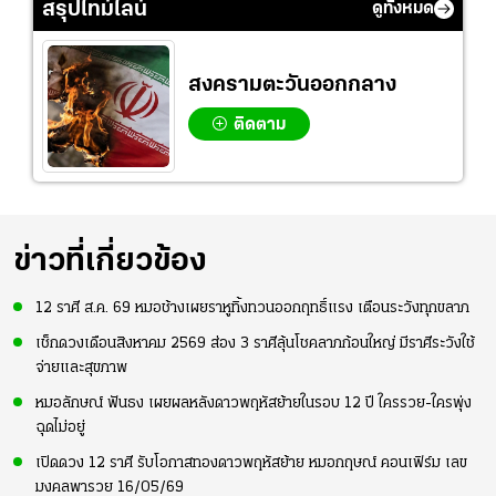
สรุปไทม์ไลน์
ดูทั้งหมด
สงครามตะวันออกกลาง
ติดตาม
ข่าวที่เกี่ยวข้อง
12 ราศี ส.ค. 69 หมอช้างเผยราหูทิ้งทวนออกฤทธิ์แรง เตือนระวังทุกขลาภ
เช็กดวงเดือนสิงหาคม 2569 ส่อง 3 ราศีลุ้นโชคลาภก้อนใหญ่ มีราศีระวังใช้
จ่ายและสุขภาพ
หมอลักษณ์ ฟันธง เผยผลหลังดาวพฤหัสย้ายในรอบ 12 ปี ใครรวย-ใครพุ่ง
ฉุดไม่อยู่
เปิดดวง 12 ราศี รับโอกาสทองดาวพฤหัสย้าย หมอกฤษณ์ คอนเฟิร์ม เลข
มงคลพารวย 16/05/69