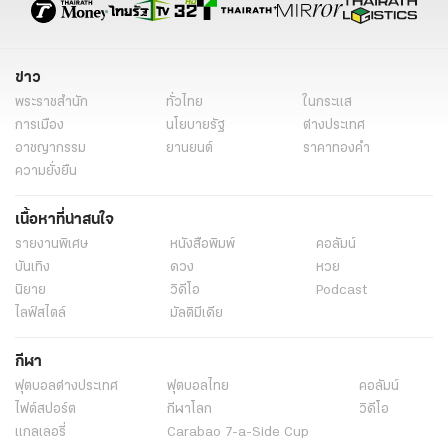
ข่าว
พระราชสำนัก
ทั่วไทย
ในกระแส
การเมือง
นโยบายรัฐ
ต่างประเทศ
อาชญากรรม
ยานยนต์
ราคาทองคำ
ความยั่งยืน
เนื้อหาที่น่าสนใจ
รายงานพิเศษ
หนังสือพิมพ์
คอลัมน์
บันเทิง
ดวง
หวย
นิยาย
วิดีโอ
Podcast
ไลฟ์สไตล์
มัลติมีเดีย
กีฬา
ฟุตบอลต่่างประเทศ
ฟุตบอลไทย
คอลัมน์
ไฟต์สปอร์ต
กีฬาโลก
วิดีโอ
แกลเลอรี่
Carabao 7-a-Side Cup