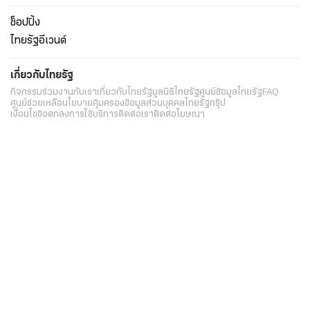
ช็อปปิ้ง
ไทยรัฐอีเวนต์
เกี่ยวกับไทยรัฐ
กิจกรรม
ร่วมงานกับเรา
เกี่ยวกับไทยรัฐ
มูลนิธิไทยรัฐ
ศูนย์ข้อมูลไทยรัฐ
FAQ
ศูนย์ช่วยเหลือ
นโยบายคุ้มครองข้อมูลส่วนบุคคลไทยรัฐกรุ๊ป
เงื่อนไขข้อตกลงการใช้บริการ
ติดต่อเรา
ติดต่อโฆษณา
ติดตามเราได้ที่
Application
My THAIRATH