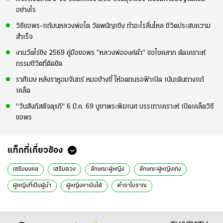
อย่างไร
วิธีขอพร-แก้บนหลวงพ่อโต วัดพนัญเชิง ทำอะไรลื่นไหล ชีวิตประสบความ
สำเร็จ
งานวัดไร่ขิง 2569 คู่มือขอพร "หลวงพ่อองค์ดำ" ขอโชคลาภ ตัดเคราะห์
กรรมชีวิตที่ติดขัด
ราศีเมษ หลังราหูอมจันทร์ หมอช้างชี้ ให้อดทนรอฟ้าเปิด เน้นเดินทางแก้
เคล็ด
"วันสังกัสตีจตุรถี" 6 มี.ค. 69 บูชาพระพิฆเนศ บรรเทาเคราะห์ เปิดเคล็ดวิธี
ขอพร
แท็กที่เกี่ยวข้อง
เสริมมงคล
เสริมดวง
ลักษณะผู้หญิง
ลักษณะผู้หญิงเก่ง
ผู้หญิงที่เป็นผู้นำ
ผู้หญิงหาเงินได้
ตำราโบราณ
หมอกฤษณ์คอนเฟิร์ม
ความเชื่อ
ดวงไทยรัฐ
ดูดวง