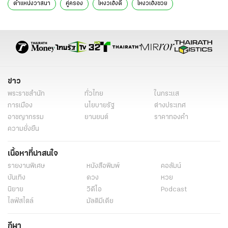
ตำแหน่งวาสนา
คู่ครอง
โหงวเฮ้งดี
โหงวเฮ้งซวย
การเสริมจมูก
หน้าผาก
จมูก
แก้ม
ปาก
คิ้ว
ตา
ความเชื่อ
ข่าว
พระราชสำนัก
ทั่วไทย
ในกระแส
การเมือง
นโยบายรัฐ
ต่างประเทศ
อาชญากรรม
ยานยนต์
ราคาทองคำ
ความยั่งยืน
เนื้อหาที่น่าสนใจ
รายงานพิเศษ
หนังสือพิมพ์
คอลัมน์
บันเทิง
ดวง
หวย
นิยาย
วิดีโอ
Podcast
ไลฟ์สไตล์
มัลติมีเดีย
กีฬา