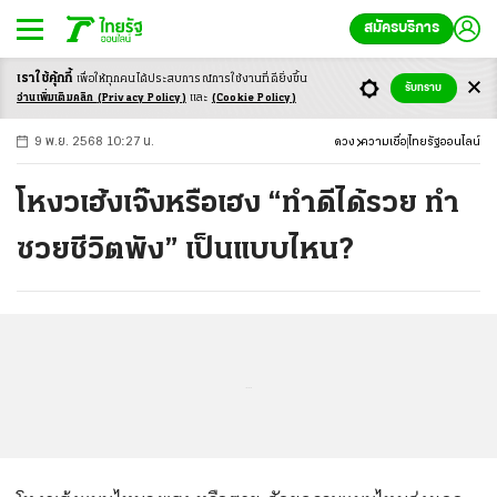
สมัครบริการ
เราใช้คุ้กกี้
เพื่อให้ทุกคนได้ประสบ
การณ์การใช้งานที่ดียิ่งขึ้น
+
ก
ก
-ก
รับทราบ
อ่านเพิ่มเติมคลิก
(Privacy Policy)
และ
(Cookie Policy)
9 พ.ย. 2568 10:27 น.
ดวง
ความเชื่อ
ไทยรัฐออนไลน์
โหงวเฮ้งเจ๊งหรือเฮง “ทำดีได้รวย ทำ
ซวยชีวิตพัง” เป็นแบบไหน?
...