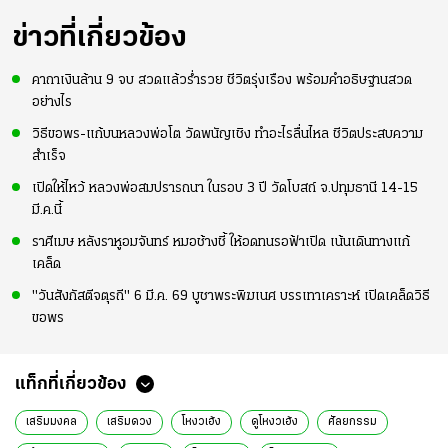
ข่าวที่เกี่ยวข้อง
คาถาเงินล้าน 9 จบ สวดแล้วร่ำรวย ชีวิตรุ่งเรือง พร้อมคำอธิษฐานสวด
อย่างไร
วิธีขอพร-แก้บนหลวงพ่อโต วัดพนัญเชิง ทำอะไรลื่นไหล ชีวิตประสบความ
สำเร็จ
เปิดให้ไหว้ หลวงพ่อสมปรารถนา ในรอบ 3 ปี วัดโบสถ์ จ.ปทุมธานี 14-15
มี.ค.นี้
ราศีเมษ หลังราหูอมจันทร์ หมอช้างชี้ ให้อดทนรอฟ้าเปิด เน้นเดินทางแก้
เคล็ด
"วันสังกัสตีจตุรถี" 6 มี.ค. 69 บูชาพระพิฆเนศ บรรเทาเคราะห์ เปิดเคล็ดวิธี
ขอพร
แท็กที่เกี่ยวข้อง
เสริมมงคล
เสริมดวง
โหงวเฮ้ง
ดูโหงวเฮ้ง
ศัลยกรรม