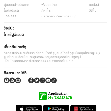
ฟุตบอลต่่างประเทศ
ฟุตบอลไทย
คอลัมน์
ไฟต์สปอร์ต
กีฬาโลก
วิดีโอ
แกลเลอรี่
Carabao 7-a-Side Cup
ช็อปปิ้ง
ไทยรัฐอีเวนต์
เกี่ยวกับไทยรัฐ
กิจกรรม
ร่วมงานกับเรา
เกี่ยวกับไทยรัฐ
มูลนิธิไทยรัฐ
ศูนย์ข้อมูลไทยรัฐ
FAQ
ศูนย์ช่วยเหลือ
นโยบายคุ้มครองข้อมูลส่วนบุคคลไทยรัฐกรุ๊ป
เงื่อนไขข้อตกลงการใช้บริการ
ติดต่อเรา
ติดต่อโฆษณา
ติดตามเราได้ที่
Application
My THAIRATH