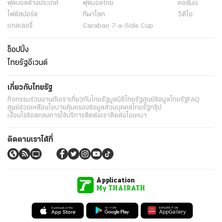
ฟุตบอลต่่างประเทศ
ฟุตบอลไทย
คอลัมน์
ไฟต์สปอร์ต
กีฬาโลก
วิดีโอ
แกลเลอรี่
Carabao 7-a-Side Cup
ช็อปปิ้ง
ไทยรัฐอีเวนต์
เกี่ยวกับไทยรัฐ
กิจกรรม
ร่วมงานกับเรา
เกี่ยวกับไทยรัฐ
มูลนิธิไทยรัฐ
ศูนย์ข้อมูลไทยรัฐ
FAQ
ศูนย์ช่วยเหลือ
นโยบายคุ้มครองข้อมูลส่วนบุคคลไทยรัฐกรุ๊ป
เงื่อนไขข้อตกลงการใช้บริการ
ติดต่อเรา
ติดต่อโฆษณา
ติดตามเราได้ที่
Application
My THAIRATH