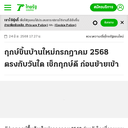
สมัครบริการ
เราใช้คุ้กกี้
เพื่อให้ทุกคนได้ประสบ
การณ์การใช้งานที่ดียิ่งขึ้น
+
ก
ก
-ก
รับทราบ
อ่านเพิ่มเติมคลิก
(Privacy Policy)
และ
(Cookie Policy)
24 มิ.ย. 2568 17:27 น.
ดวง
ความเชื่อ
ไทยรัฐออนไลน์
ฤกษ์ขึ้นบ้านใหม่กรกฎาคม 2568
ตรงกับวันใด เช็กฤกษ์ดี ก่อนย้ายเข้า
...