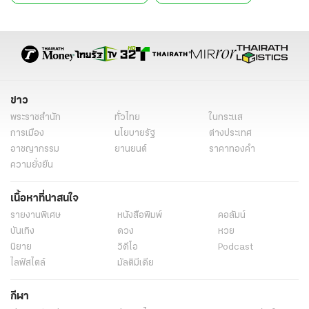
ฤกษ์ขึ้นบ้านใหม่ กค 2568
ฤกษ์ขึ้นบ้านใหม่ 2568 ปฏิทินล้านนา
ฤกษ์ขึ้นบ้านใหม่
ฤกษ์ดีขึ้นบ้านใหม่
ฤกษ์ดี
ความเชื่อ
ข่าว
พระราชสำนัก
ทั่วไทย
ในกระแส
การเมือง
นโยบายรัฐ
ต่างประเทศ
อาชญากรรม
ยานยนต์
ราคาทองคำ
ความยั่งยืน
เนื้อหาที่น่าสนใจ
รายงานพิเศษ
หนังสือพิมพ์
คอลัมน์
บันเทิง
ดวง
หวย
นิยาย
วิดีโอ
Podcast
ไลฟ์สไตล์
มัลติมีเดีย
กีฬา