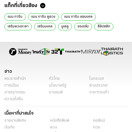
แท็กที่เกี่ยวข้อง
แมน การิน
แมน การิน ดูดวง
แมน การิน เลขมงคล
เสริมดวงชะตา
เสริมมงคล
มูเตลู
ของขลัง
สีลิปสติก
ลิปสติกสีมงคล
สีปากมงคล
ข่าว
พระราชสำนัก
ทั่วไทย
ในกระแส
การเมือง
นโยบายรัฐ
ต่างประเทศ
อาชญากรรม
ยานยนต์
ราคาทองคำ
ความยั่งยืน
เนื้อหาที่น่าสนใจ
รายงานพิเศษ
หนังสือพิมพ์
คอลัมน์
บันเทิง
ดวง
หวย