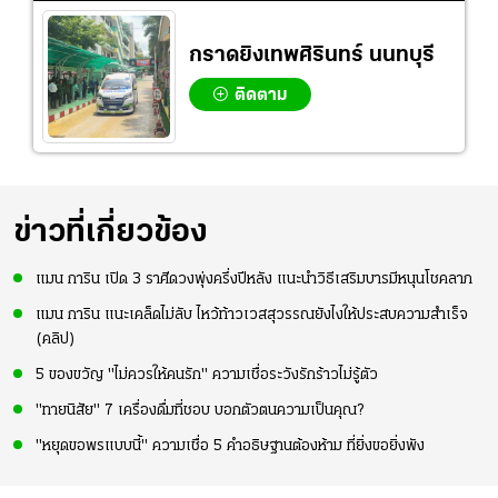
กราดยิงเทพศิรินทร์ นนทบุรี
ติดตาม
ข่าวที่เกี่ยวข้อง
แมน การิน เปิด 3 ราศีดวงพุ่งครึ่งปีหลัง แนะนำวิธีเสริมบารมีหนุนโชคลาภ
แมน การิน แนะเคล็ดไม่ลับ ไหว้ท้าวเวสสุวรรณยังไงให้ประสบความสำเร็จ
(คลิป)
5 ของขวัญ "ไม่ควรให้คนรัก" ความเชื่อระวังรักร้าวไม่รู้ตัว
"ทายนิสัย" 7 เครื่องดื่มที่ชอบ บอกตัวตนความเป็นคุณ?
"หยุดขอพรแบบนี้" ความเชื่อ 5 คำอธิษฐานต้องห้าม ที่ยิ่งขอยิ่งพัง