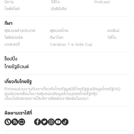
นิยาย
วิดีโอ
Podcast
ไลฟ์สไตล์
มัลติมีเดีย
กีฬา
ฟุตบอลต่่างประเทศ
ฟุตบอลไทย
คอลัมน์
ไฟต์สปอร์ต
กีฬาโลก
วิดีโอ
แกลเลอรี่
Carabao 7-a-Side Cup
ช็อปปิ้ง
ไทยรัฐอีเวนต์
เกี่ยวกับไทยรัฐ
กิจกรรม
ร่วมงานกับเรา
เกี่ยวกับไทยรัฐ
มูลนิธิไทยรัฐ
ศูนย์ข้อมูลไทยรัฐ
FAQ
ศูนย์ช่วยเหลือ
นโยบายคุ้มครองข้อมูลส่วนบุคคลไทยรัฐกรุ๊ป
เงื่อนไขข้อตกลงการใช้บริการ
ติดต่อเรา
ติดต่อโฆษณา
ติดตามเราได้ที่