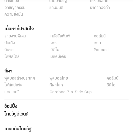
การเมือง
นโยบายรัฐ
ต่างประเทศ
อาชญากรรม
ยานยนต์
ราคาทองคำ
ความยั่งยืน
เนื้อหาที่น่าสนใจ
รายงานพิเศษ
หนังสือพิมพ์
คอลัมน์
บันเทิง
ดวง
หวย
นิยาย
วิดีโอ
Podcast
ไลฟ์สไตล์
มัลติมีเดีย
กีฬา
ฟุตบอลต่่างประเทศ
ฟุตบอลไทย
คอลัมน์
ไฟต์สปอร์ต
กีฬาโลก
วิดีโอ
แกลเลอรี่
Carabao 7-a-Side Cup
ช็อปปิ้ง
ไทยรัฐอีเวนต์
เกี่ยวกับไทยรัฐ