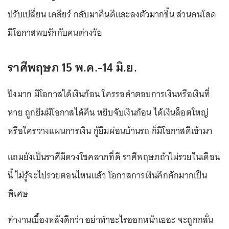
ปรับเปลี่ยน เคลียร์ กลับมาคืนดีและลงตัวมากขึ้น ส่วนคนโสด
มีโอกาสพบรักกับคนต่างวัย
ราศีพฤษภ 15 พ.ค.-14 มิ.ย.
ปังมาก มีโอกาสได้เงินก้อน ใครรอคำตอบการเงินหรือเงินที่
หาย ถูกยืมมีโอกาสได้คืน หยิบจับเงินก้อน ได้เงินล็อตใหญ่
หรือใครวางแผนการเงิน กู้ยืมผ่อนบ้านรถ ก็มีโอกาสดีเข้ามา
แถมยังเป็นราศีมีดวงโชคลาภที่ดี ราศีพฤษภถ้าไม่รวยในเดือน
นี้ ไม่รู้จะไปรวยตอนไหนแล้ว โอกาสการเงินคึกคักมากเป็น
พิเศษ
ทำงานเบื้องหลังดีกว่า อย่าทำอะไรออกหน้าเยอะ จะถูกกลั่น