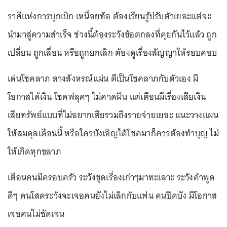
ราศีแห่งการบุกเบิก เหนื่อยท้อ ต้องเรียนรู้ปรับตัวเยอะแต่จะ
นำมาสู่ความสำเร็จ ช่วงนี้ต้องระวังข้อตกลงที่คุยกันไว้แล้ว ถูก
เปลี่ยน ถูกเลื่อน หรือถูกยกเลิก ต้องดูเรื่องสัญญาให้รอบคอบ
เด่นโชคลาภ ลางสังหรณ์แม่น ตีเป็นโชคลาภกับตัวเอง มี
โอกาสได้เงิน โชคฟลุคๆ ไม่คาดฝัน แต่เตือนมีเรื่องเสียเงิน
เสียทรัพย์แบบที่ไม่อยากเสียรวมถึงรายจ่ายเยอะ แนะวางแผน
ให้สมดุลเดือนนี้ หรือใครบังเอิญได้โชคมาก็ควรต้องทำบุญ ไม่
ให้เกิดทุกขลาภ
เตือนคนมีครอบครัว ระวังขุดเรื่องเก่าๆมาทะเลาะ ระวังคำพูด
ดีๆ คนโสดระวังจะเจอคนยังไม่เลิกกับแฟน คนปิดบัง มีโอกาส
เจอคนไม่ชัดเจน