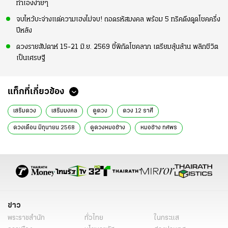
ทำเองง่ายๆ
จบไหว้บะจ่างแต่ความเฮงไม่จบ! ถอดรหัสมงคล พร้อม 5 ทริคดึงดูดโชคครึ่ง
ปีหลัง
ดวงรายสัปดาห์ 15-21 มิ.ย. 2569 ชี้พิกัดโชคลาภ เตรียมลุ้นล้าน พลิกชีวิต
เป็นเศรษฐี
แท็กที่เกี่ยวข้อง
เสริมดวง
เสริมมงคล
ดูดวง
ดวง 12 ราศี
ดวงเดือน มิถุนายน 2568
ดูดวงหมอช้าง
หมอช้าง ทศพร
ดวงไทยรัฐ
ดูดวงตามราศี
ความเชื่อ
หมอช้าง
ข่าว
พระราชสำนัก
ทั่วไทย
ในกระแส