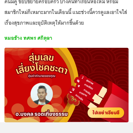
คนมีคู่ ขยับขยายครอบครัว บางคนทำเรือนหอใหม่ หรือมี
สมาชิกใหม่ก็เหมาะมากในเดือนนี้ แนะช่วงนี้ควรดูแลเอาใจใส่
เรื่องสุขภาพและอุบัติเหตุให้มากขึ้นด้วย
หมอช้าง ทศพร ศรีตุลา
ไปเขย่าเซียมซี