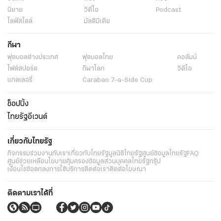
นิยาย
วิดีโอ
Podcast
ไลฟ์สไตล์
มัลติมีเดีย
กีฬา
ฟุตบอลต่่างประเทศ
ฟุตบอลไทย
คอลัมน์
ไฟต์สปอร์ต
กีฬาโลก
วิดีโอ
แกลเลอรี่
Carabao 7-a-Side Cup
ช็อปปิ้ง
ไทยรัฐอีเวนต์
เกี่ยวกับไทยรัฐ
กิจกรรม
ร่วมงานกับเรา
เกี่ยวกับไทยรัฐ
มูลนิธิไทยรัฐ
ศูนย์ข้อมูลไทยรัฐ
FAQ
ศูนย์ช่วยเหลือ
นโยบายคุ้มครองข้อมูลส่วนบุคคลไทยรัฐกรุ๊ป
เงื่อนไขข้อตกลงการใช้บริการ
ติดต่อเรา
ติดต่อโฆษณา
ติดตามเราได้ที่