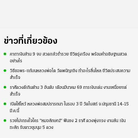
ข่าวที่เกี่ยวข้อง
คาถาเงินล้าน 9 จบ สวดแล้วร่ำรวย ชีวิตรุ่งเรือง พร้อมคำอธิษฐานสวด
อย่างไร
วิธีขอพร-แก้บนหลวงพ่อโต วัดพนัญเชิง ทำอะไรลื่นไหล ชีวิตประสบความ
สำเร็จ
ราศีดวงดีเกินต้าน 3 อันดับ เดือนมีนาคม 69 การเงินเด่น งานเหนื่อยแต่
สำเร็จ
เปิดให้ไหว้ หลวงพ่อสมปรารถนา ในรอบ 3 ปี วัดโบสถ์ จ.ปทุมธานี 14-15
มี.ค.นี้
รวยไม่เกรงใจใคร "หมอลักษณ์" ฟันธง 2 ราศี ดวงพุ่งแรง งานล้น เงิน
ทะลัก รับดาวชุมนุม 5 ดวง