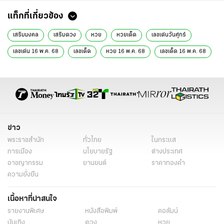
แท็กที่เกี่ยวข้อง
เสริมมงคล
เสริมดวง
หวย
หวยเด็ด
เลขเด่นวันศุกร์
เลขเด่น 16 พ.ค. 68
เลขเด็ด
หวย 16 พ.ค. 68
เลขเด็ด 16 พ.ค. 68
ฤกษ์มงคล
ดวงไทยรัฐ
ดูดวง
เลขมงคล
โชคลาภ
สีมงคล
ฤกษ์ดี
ความเชื่อ
อ.มงคล
ข่าว
พระราชสำนัก
ทั่วไทย
ในกระแส
การเมือง
นโยบายรัฐ
ต่างประเทศ
อาชญากรรม
ยานยนต์
ราคาทองคำ
ความยั่งยืน
เนื้อหาที่น่าสนใจ
รายงานพิเศษ
หนังสือพิมพ์
คอลัมน์
บันเทิง
ดวง
หวย