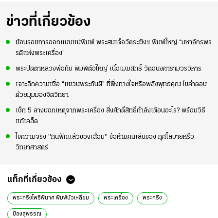
ข่าวที่เกี่ยวข้อง
ย้อนรอยการออกแบบแม่พิมพ์ พระสมเด็จวัดระฆังฯ พิมพ์ใหญ่ “มหาจักรพร
รดิแห่งพระเครื่อง”
พระปิดตาหลวงพ่อทับ พิมพ์ต้อใหญ่ เนื้อเมฆสิทธิ์ วัดอนงคารามวรวิหาร
เจาะลึกความเชื่อ “แขวนพระกันผี” ที่พึ่งทางใจหรือพลังพุทธคุณ ไขคำตอบ
ด้วยมุมมองจิตวิทยา
เช็ก 5 ลางบอกเหตุจากพระเครื่อง สิ่งศักดิ์สิทธิ์กำลังเตือนอะไร? พร้อมวิธี
แก้เคล็ด
ไขความจริง "กินฟักแล้วของเสื่อม" ข้อห้ามคนเล่นของ กุศโลบายหรือ
วิทยาศาสตร์
แท็กที่เกี่ยวข้อง
พระกริ่งไพรีพินาศ พิมพ์บัวเหลี่ยม
พระเครื่อง
พระกร่ิง
ป๋องสุพรรณ