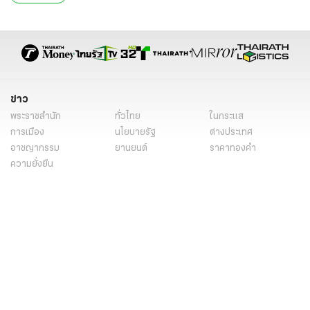
ข่าว
พระราชสำนัก
ทั่วไทย
ในกระแส
การเมือง
นโยบายรัฐ
ต่างประเทศ
อาชญากรรม
ยานยนต์
ราคาทองคำ
ความยั่งยืน
เนื้อหาที่น่าสนใจ
รายงานพิเศษ
หนังสือพิมพ์
คอลัมน์
บันเทิง
ดวง
หวย
นิยาย
วิดีโอ
Podcast
ไลฟ์สไตล์
มัลติมีเดีย
กีฬา