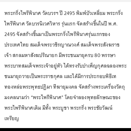
พระกริ่งไพรีพินาศ วัดบวรฯ ปี 2495 พิมพ์บัวเหลี่ยม พระกริ่ง
ไพรีพินาศ วัดบวรนิเวศวิหาร รุ่นแรก จัดสร้างขึ้นในปี พ.ศ.
2495 จัดสร้างขึ้นมาเป็นพระกริ่งไพรีพินาศรุ่นแรกของ
ประเทศไทย สมเด็จพระวชิรญาณวงศ์ สมเด็จพระสังฆราช
เจ้า สกลมหาสังฆปริณายก มีพระชนมายุครบ 80 พรรษา
พระบาทสมเด็จพระเจ้าอยู่หัว ได้ทรงรับบำเพ็ญกุศลฉลองพระ
ชนมายุถวายเป็นพระราชกุศล และได้มีการประกอบพิธีเท
ทองหล่อพระพุทธปฏิมา ทีฆายุมงคล จัดสร้างพระเครื่องวัตถุ
มงคลนามว่า “พระไพรีพินาศ” โดยจำลองพุทธลักษณะของ
พระไพรีพินาศเดิม มีทั้ง พระบูชา พระกริ่ง พระชัยวัฒน์
เหรียญ