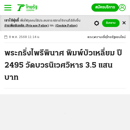
สมัครบริการ
เราใช้คุ้กกี้
เพื่อให้ทุกคนได้ประสบ
การณ์การใช้งานที่ดียิ่งขึ้น
+
ก
ก
-ก
รับทราบ
อ่านเพิ่มเติมคลิก
(Privacy Policy)
และ
(Cookie Policy)
8 พ.ค. 2568 11:14 น.
ดวง
ความเชื่อ
ไทยรัฐออนไลน์
พระกริ่งไพรีพินาศ พิมพ์บัวเหลี่ยม ปี
2495 วัดบวรนิเวศวิหาร 3.5 แสน
บาท
...