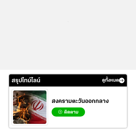
...
สรุปไทม์ไลน์
ดูทั้งหมด
สงครามตะวันออกกลาง
ติดตาม