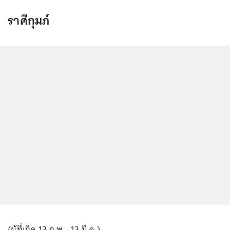
ราศีกุมภ์
...
(ผู้ที่เกิด 13 ก.พ.- 13 มี.ค.)