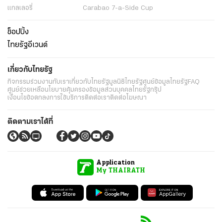
แกลเลอรี่
Carabao 7-a-Side Cup
ช็อปปิ้ง
ไทยรัฐอีเวนต์
เกี่ยวกับไทยรัฐ
กิจกรรม
ร่วมงานกับเรา
เกี่ยวกับไทยรัฐ
มูลนิธิไทยรัฐ
ศูนย์ข้อมูลไทยรัฐ
FAQ
ศูนย์ช่วยเหลือ
นโยบายคุ้มครองข้อมูลส่วนบุคคลไทยรัฐกรุ๊ป
เงื่อนไขข้อตกลงการใช้บริการ
ติดต่อเรา
ติดต่อโฆษณา
ติดตามเราได้ที่
Application
My THAIRATH