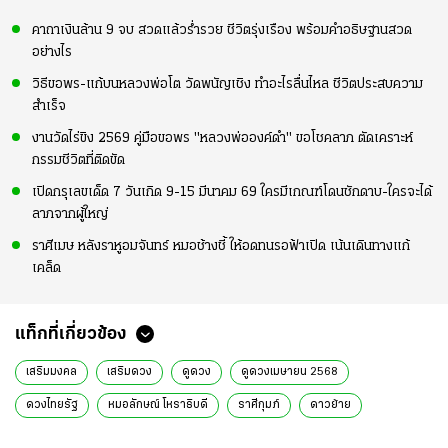
คาถาเงินล้าน 9 จบ สวดแล้วร่ำรวย ชีวิตรุ่งเรือง พร้อมคำอธิษฐานสวด
อย่างไร
วิธีขอพร-แก้บนหลวงพ่อโต วัดพนัญเชิง ทำอะไรลื่นไหล ชีวิตประสบความ
สำเร็จ
งานวัดไร่ขิง 2569 คู่มือขอพร "หลวงพ่อองค์ดำ" ขอโชคลาภ ตัดเคราะห์
กรรมชีวิตที่ติดขัด
เปิดกรุเลขเด็ด 7 วันเกิด 9-15 มีนาคม 69 ใครมีเกณฑ์โดนชักดาบ-ใครจะได้
ลาภจากผู้ใหญ่
ราศีเมษ หลังราหูอมจันทร์ หมอช้างชี้ ให้อดทนรอฟ้าเปิด เน้นเดินทางแก้
เคล็ด
แท็กที่เกี่ยวข้อง
เสริมมงคล
เสริมดวง
ดูดวง
ดูดวงเมษายน 2568
ดวงไทยรัฐ
หมอลักษณ์ โหราธิบดี
ราศีกุมภ์
ดาวย้าย
ความเชื่อ
หมอลักษณ์