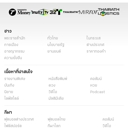
ข่าว
พระราชสำนัก
ทั่วไทย
ในกระแส
การเมือง
นโยบายรัฐ
ต่างประเทศ
อาชญากรรม
ยานยนต์
ราคาทองคำ
ความยั่งยืน
เนื้อหาที่น่าสนใจ
รายงานพิเศษ
หนังสือพิมพ์
คอลัมน์
บันเทิง
ดวง
หวย
นิยาย
วิดีโอ
Podcast
ไลฟ์สไตล์
มัลติมีเดีย
กีฬา
ฟุตบอลต่่างประเทศ
ฟุตบอลไทย
คอลัมน์
ไฟต์สปอร์ต
กีฬาโลก
วิดีโอ