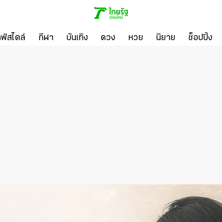
ลฟ์สไตล์
กีฬา
บันเทิง
ดวง
หวย
นิยาย
ช็อปปิ้ง