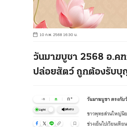
10 ก.พ. 2568 16:30 น.
วันมาฆบูชา 2568 อ.คฑ
ปล่อยสัตว์ ถูกต้องรับ
วันมาฆบูชา ตรงกับวั
+
ก
ก
-ก
ฟังข่าว
Light
ชาวพุทธส่วนใหญ่นิย
ช่วงเย็นไปเวียนเที