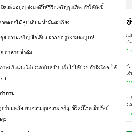
สงส์ผลบุญ ส่งผลดีให้ชีวิตเจริญรุ่งเรือง ทำได้ดังนี้
ายดอกไม้ ธูป เทียน น้ำมันตะเกียง
ข
ุข ความเจริญ ชื่อเสียง ลาภยศ รูปงามสมบูรณ์
หนุ
สุร
ข้อ
ค อาหาร น้ำดื่ม
อีส
ขภาพแข็งแรง ไม่ประสบโรคร้าย เจ็บไข้ได้ป่วย ทำสิ่งใดจะได้
“ไอ
เจ้
ตตา
เล
การ
์ ทำทาน
สะพ
จับ
กข์หมดภัย พบความสุขความเจริญ ชีวิตมีโชค มีทรัพย์
หรื
การ
สุข