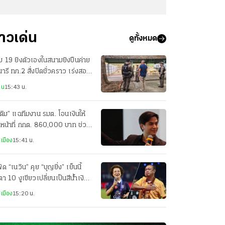
่าวเด่น
ดูทั้งหมด
่ม 19 ยิงตัวเองในสนามยิงปืนค่าย
นารี ทภ.2 สั่งปิดชั่วคราว เร่งสอบ
เท็จจริง
าน
15:43 น.
ติม” แฉทีมงาน รมต. โอนเงินให้
าหน้าที่ กกต. 860,000 บาท ช่วง
ือก สว. 2567
เมือง
15:41 น.
ัด “เนวิน” คุย “บุญยิ่ง” เย็นนี้
ตา 10 งูเขียวเปลี่ยนเป็นสีน้ำเงิน
อไม่
เมือง
15:20 น.