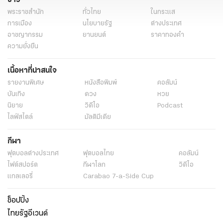
พระราชสำนัก
ทั่วไทย
ในกระแส
การเมือง
นโยบายรัฐ
ต่างประเทศ
อาชญากรรม
ยานยนต์
ราคาทองคำ
ความยั่งยืน
เนื้อหาที่น่าสนใจ
รายงานพิเศษ
หนังสือพิมพ์
คอลัมน์
บันเทิง
ดวง
หวย
นิยาย
วิดีโอ
Podcast
ไลฟ์สไตล์
มัลติมีเดีย
กีฬา
ฟุตบอลต่่างประเทศ
ฟุตบอลไทย
คอลัมน์
ไฟต์สปอร์ต
กีฬาโลก
วิดีโอ
แกลเลอรี่
Carabao 7-a-Side Cup
ช็อปปิ้ง
ไทยรัฐอีเวนต์