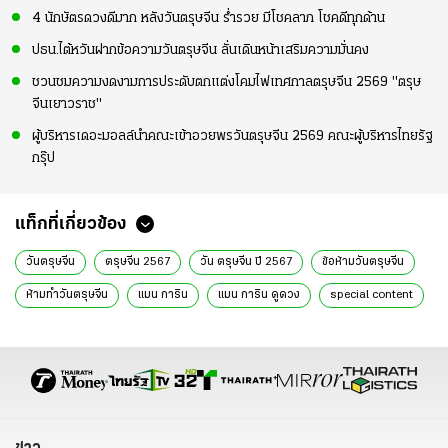
4 นักษัตรดวงดีมาก หลังวันตรุษจีน ร่ำรวย มีโชคลาภ โชคดีทุกด้าน
ปธน.ไต้หวันฝากข้อความวันตรุษจีน ลั่นเดินหน้าเสริมความมั่นคง
ชวนชมความงดงามการประดับตกแต่งโคมไฟเทศกาลตรุษจีน 2569 "ตรุษ
จีนเยาวราช"
ผู้บริหารเดอะมอลล์นำคณะเข้าอวยพรวันตรุษจีน 2569 คณะผู้บริหารไทยรัฐ
กรุ๊ป
แท็กที่เกี่ยวข้อง
วันตรุษจีน
ตรุษจีน 2567
วัน ตรุษจีน ปี 2567
ข้อห้ามวันตรุษจีน
ห้ามทำวันตรุษจีน
แมน การิน
แมน การิน ดูดวง
special content
ข่าว