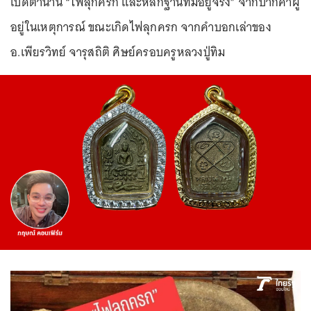
เปิดตำนาน “ไฟลุกครก และหลักฐานที่มีอยู่จริง” จากปากคำผู้
อยู่ในเหตุการณ์ ขณะเกิดไฟลุกครก จากคำบอกเล่าของ
อ.เพียรวิทย์ จารุสถิติ ศิษย์ครอบครูหลวงปู่ทิม