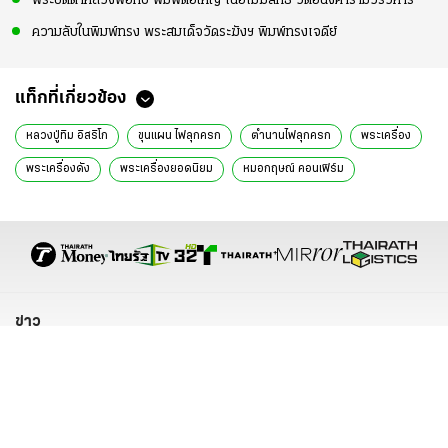
พระปิดตาหลวงพ่อทับ พิมพ์ต้อใหญ่ เนื้อเมฆสิทธิ์ วัดอนงคารามวรวิหาร
ความลับในพิมพ์ทรง พระสมเด็จวัดระฆังฯ พิมพ์ทรงเจดีย์
แท็กที่เกี่ยวข้อง
หลวงปู่ทิม อิสริโก
ขุนแผน ไฟลุกครก
ตำนานไฟลุกครก
พระเครื่อง
พระเครื่องดัง
พระเครื่องยอดนิยม
หมอกฤษณ์ คอนเฟิร์ม
หมอกฤษณ์ พระเครื่อง
เรื่องเด่น
specialcontent
special content
ข่าว
พระราชสำนัก
ทั่วไทย
ในกระแส
การเมือง
นโยบายรัฐ
ต่างประเทศ
อาชญากรรม
ยานยนต์
ราคาทองคำ
ความยั่งยืน