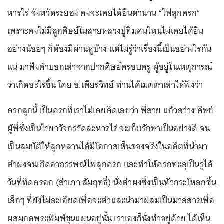
หารไร่ จังหวัดระยอง คงจะเคยได้ยินตำนาน “ไฟลุกครก”
เพราะคงไม่มีลูกศิษย์ในสายหลวงปู่ทิมคนไหนไม่เคยได้ยิน
อย่างน้อยๆ ก็ต้องมีผ่านหูบ้าง แต่ไม่รู้ว่าเรื่องนี้เป็นอย่างไรกัน
แน่ มาฟังคำบอกเล่าจากปากศิษย์ครอบครู ผู้อยู่ในเหตุการณ์
ว่าเกิดอะไรขึ้น โดย อ.เพียรวิทย์ ท่านได้เมตตาเล่าให้ฟังว่า
ครกลูกนี้ เป็นครกที่เราไม่เคยคิดเลยว่า พี่สาย แก้วสว่าง ศิษย์
ผู้พี่ซึ่งเป็นไวยาวัจกรวัดละหารไร่ จะเก็บรักษาเป็นอย่างดี จน
เป็นสมบัติให้ลูกหลานได้มีโอกาสเห็นของจริงในอดีตที่นำมา
ตำผงจนเกิดอาถรรพณ์ไฟลุกครก และทำให้ครกทะลุเป็นรูได้
วันที่ทิดครอก (สำเภา สัมฤทธิ์) นั่งตำผงซึ่งเป็นหัวกระโหลกชิ้น
เล็กๆ ที่ยังไม่ละเอียดเพื่อจะตำและนำมาผสมเป็นมวลสารเพื่อ
ผสมกดพระพิมพ์ขุนแผนอยู่นั้น เราเองก็นั่งทำอยู่ด้วย ได้เห็น