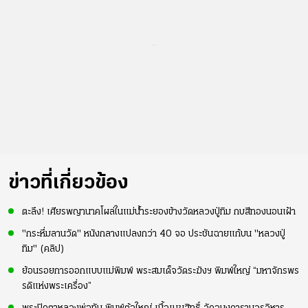
...
ข่าวที่เกี่ยวข้อง
ตะลึง! เศียรพญานาคโผล่ในแม่น้ำระยองข้างวัดหลวงปู่ทิม กบสีทองนอนเฝ้า
"กระหึ่มลานวัด" หนังกลางแปลงกว่า 40 จอ ประชันฉายแก้บน "หลวงปู่
ทิม" (คลิป)
ย้อนรอยการออกแบบแม่พิมพ์ พระสมเด็จวัดระฆังฯ พิมพ์ใหญ่ “มหาจักรพร
รดิแห่งพระเครื่อง”