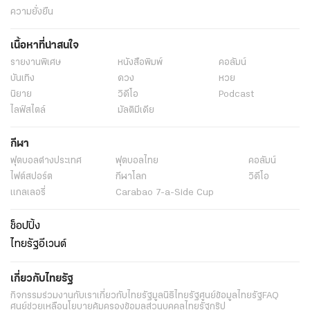
ความยั่งยืน
เนื้อหาที่น่าสนใจ
รายงานพิเศษ
หนังสือพิมพ์
คอลัมน์
บันเทิง
ดวง
หวย
นิยาย
วิดีโอ
Podcast
ไลฟ์สไตล์
มัลติมีเดีย
กีฬา
ฟุตบอลต่่างประเทศ
ฟุตบอลไทย
คอลัมน์
ไฟต์สปอร์ต
กีฬาโลก
วิดีโอ
แกลเลอรี่
Carabao 7-a-Side Cup
ช็อปปิ้ง
ไทยรัฐอีเวนต์
เกี่ยวกับไทยรัฐ
กิจกรรม
ร่วมงานกับเรา
เกี่ยวกับไทยรัฐ
มูลนิธิไทยรัฐ
ศูนย์ข้อมูลไทยรัฐ
FAQ
ศูนย์ช่วยเหลือ
นโยบายคุ้มครองข้อมูลส่วนบุคคลไทยรัฐกรุ๊ป