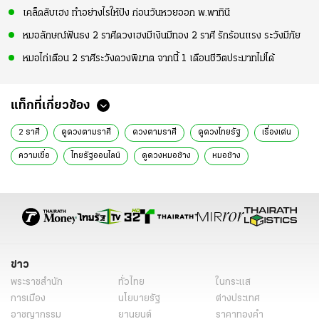
เคล็ดลับเฮง ทำอย่างไรให้ปัง ก่อนวันหวยออก พ.พาทินี
หมอลักษณ์ฟันธง 2 ราศีดวงเฮงมีเงินมีทอง 2 ราศี รักร้อนแรง ระวังมีภัย
หมอไก่เตือน 2 ราศีระวังดวงพิฆาต จากนี้ 1 เดือนชีวิตประมาทไม่ได้
แท็กที่เกี่ยวข้อง
2 ราศี
ดูดวงตามราศี
ดวงตามราศี
ดูดวงไทยรัฐ
เรื่องเด่น
ความเชื่อ
ไทยรัฐออนไลน์
ดูดวงหมอช้าง
หมอช้าง
ข่าว
พระราชสำนัก
ทั่วไทย
ในกระแส
การเมือง
นโยบายรัฐ
ต่างประเทศ
อาชญากรรม
ยานยนต์
ราคาทองคำ