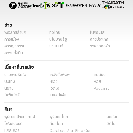
สีเสื้อมงคลวันอังคาร 2566/2023
สีเสื้อมงคลวันพุธ
สีเสื้อมงคลวันพฤหัสบดี
สีเสื้อมงคลวันศุกร์
สีเสื้อมงคลวันเสาร์
ข่าว
special content
เรื่องเด่น
เสริมมงคล
พ.พาทินี
พระราชสำนัก
ทั่วไทย
ในกระแส
การเมือง
นโยบายรัฐ
ต่างประเทศ
อาชญากรรม
ยานยนต์
ราคาทองคำ
ความยั่งยืน
เนื้อหาที่น่าสนใจ
รายงานพิเศษ
หนังสือพิมพ์
คอลัมน์
บันเทิง
ดวง
หวย
นิยาย
วิดีโอ
Podcast
ไลฟ์สไตล์
มัลติมีเดีย
กีฬา
ฟุตบอลต่่างประเทศ
ฟุตบอลไทย
คอลัมน์
ไฟต์สปอร์ต
กีฬาโลก
วิดีโอ
แกลเลอรี่
Carabao 7-a-Side Cup