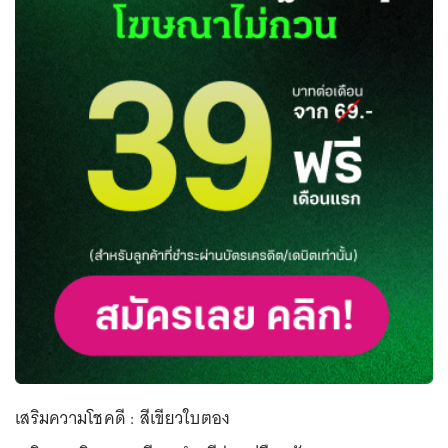
เสริมความโชคดี : สีเขียวใบตอง