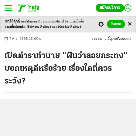
สมัครบริการ
เราใช้คุ้กกี้
เพื่อให้ทุกคนได้ประสบ
การณ์การใช้งานที่ดียิ่งขึ้น
+
ก
ก
-ก
รับทราบ
อ่านเพิ่มเติมคลิก
(Privacy Policy)
และ
(Cookie Policy)
7 พ.ย. 2565 15:00 น.
ดวง
ความเชื่อ
ไทยรัฐออนไลน์
เปิดตำราทำนาย "ฝันว่าลอยกระทง"
บอกเหตุดีหรือร้าย เรื่องใดที่ควร
ระวัง?
...