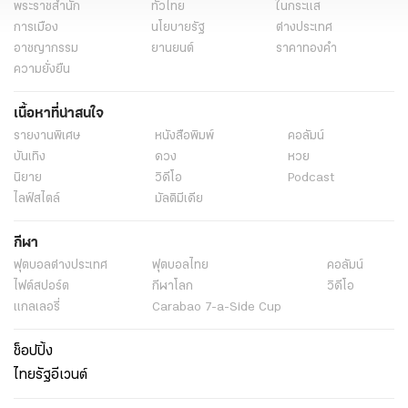
พระราชสำนัก
ทั่วไทย
ในกระแส
การเมือง
นโยบายรัฐ
ต่างประเทศ
อาชญากรรม
ยานยนต์
ราคาทองคำ
ความยั่งยืน
เนื้อหาที่น่าสนใจ
รายงานพิเศษ
หนังสือพิมพ์
คอลัมน์
บันเทิง
ดวง
หวย
นิยาย
วิดีโอ
Podcast
ไลฟ์สไตล์
มัลติมีเดีย
กีฬา
ฟุตบอลต่่างประเทศ
ฟุตบอลไทย
คอลัมน์
ไฟต์สปอร์ต
กีฬาโลก
วิดีโอ
แกลเลอรี่
Carabao 7-a-Side Cup
ช็อปปิ้ง
ไทยรัฐอีเวนต์