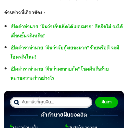
อ่านข่าวที่เกี่ยวข้อง :
เปิดคำทำนาย "ฝันว่าเก็บเห็ดได้เยอะมาก" ดีหรือไม่ จะได้
เลื่อนขั้นจริงหรือ?
เปิดตำราทำนาย "ฝันว่าจับกุ้งเยอะมาก" ร้ายหรือดี จะมี
โชคจริงไหม?
เปิดตำราทำนาย "ฝันว่าตะขาบกัด" โชคดีหรือร้าย
หมายความว่าอย่างไร
ค้นหา
คำทำนายฝันยอดฮิต