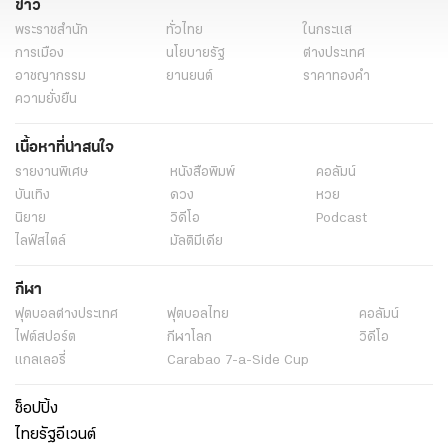
ข่าว
พระราชสำนัก
ทั่วไทย
ในกระแส
การเมือง
นโยบายรัฐ
ต่างประเทศ
อาชญากรรม
ยานยนต์
ราคาทองคำ
ความยั่งยืน
เนื้อหาที่น่าสนใจ
รายงานพิเศษ
หนังสือพิมพ์
คอลัมน์
บันเทิง
ดวง
หวย
นิยาย
วิดีโอ
Podcast
ไลฟ์สไตล์
มัลติมีเดีย
กีฬา
ฟุตบอลต่่างประเทศ
ฟุตบอลไทย
คอลัมน์
ไฟต์สปอร์ต
กีฬาโลก
วิดีโอ
แกลเลอรี่
Carabao 7-a-Side Cup
ช็อปปิ้ง
ไทยรัฐอีเวนต์