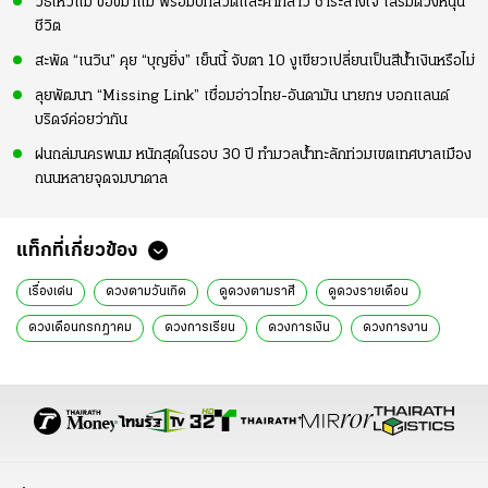
วิธีไหว้แม่ ขอขมาแม่ พร้อมบทสวดและคำกล่าว ชำระล้างใจ เสริมดวงหนุน
ชีวิต
สะพัด “เนวิน” คุย “บุญยิ่ง” เย็นนี้ จับตา 10 งูเขียวเปลี่ยนเป็นสีน้ำเงินหรือไม่
ลุยพัฒนา “Missing Link” เชื่อมอ่าวไทย-อันดามัน นายกฯ บอกแลนด์
บริดจ์ค่อยว่ากัน
ฝนถล่มนครพนม หนักสุดในรอบ 30 ปี ทำมวลน้ำทะลักท่วมเขตเทศบาลเมือง
ถนนหลายจุดจมบาดาล
แท็กที่เกี่ยวข้อง
เรื่องเด่น
ดวงตามวันเกิด
ดูดวงตามราศี
ดูดวงรายเดือน
ดวงเดือนกรกฎาคม
ดวงการเรียน
ดวงการเงิน
ดวงการงาน
ดวงสุขภาพ
การเสริมดวง
หมอมีน