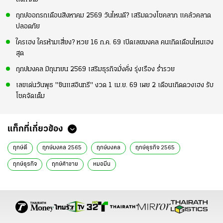
ฤกษ์ออกรถเดือนสิงหาคม 2569 วันไหนดี? เสริมดวงโชคลาภ แคล้วคลาด
ปลอดภัย
ใครเฮง ใครห้ามเสี่ยง? หวย 16 ก.ค. 69 เปิดเลขมงคล คนเกิดเดือนไหนเฮง
สุด
ฤกษ์มงคล มิถุนายน 2569 เสริมธุรกิจมั่งคั่ง รุ่งเรือง ร่ำรวย
เลขเด่นวันพุธ "ซินแสอินทรี" งวด 1 เม.ย. 69 เผย 2 เดือนเกิดดวงเฮง รับ
โชคจัดเต็ม
แท็กที่เกี่ยวข้อง
ฤกษ์ดี
ฤกษ์มงคล 2565
ฤกษ์มงคล
ฤกษ์ธุรกิจ 2565
ฤกษ์ธุรกิจ
ฤกษ์ค้าขาย
หมอมีน