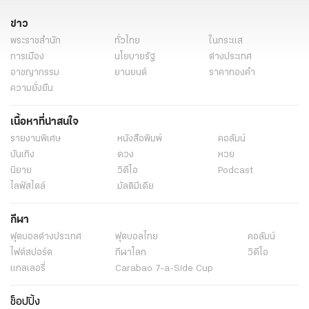
ข่าว
พระราชสำนัก
ทั่วไทย
ในกระแส
การเมือง
นโยบายรัฐ
ต่างประเทศ
อาชญากรรม
ยานยนต์
ราคาทองคำ
ความยั่งยืน
เนื้อหาที่น่าสนใจ
รายงานพิเศษ
หนังสือพิมพ์
คอลัมน์
บันเทิง
ดวง
หวย
นิยาย
วิดีโอ
Podcast
ไลฟ์สไตล์
มัลติมีเดีย
กีฬา
ฟุตบอลต่่างประเทศ
ฟุตบอลไทย
คอลัมน์
ไฟต์สปอร์ต
กีฬาโลก
วิดีโอ
แกลเลอรี่
Carabao 7-a-Side Cup
ช็อปปิ้ง