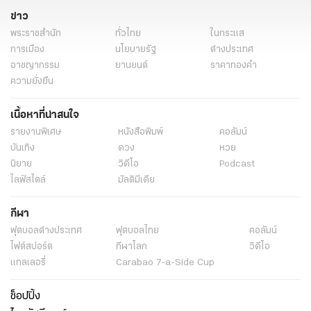
ข่าว
พระราชสำนัก
ทั่วไทย
ในกระแส
การเมือง
นโยบายรัฐ
ต่างประเทศ
อาชญากรรม
ยานยนต์
ราคาทองคำ
ความยั่งยืน
เนื้อหาที่น่าสนใจ
รายงานพิเศษ
หนังสือพิมพ์
คอลัมน์
บันเทิง
ดวง
หวย
นิยาย
วิดีโอ
Podcast
ไลฟ์สไตล์
มัลติมีเดีย
กีฬา
ฟุตบอลต่่างประเทศ
ฟุตบอลไทย
คอลัมน์
ไฟต์สปอร์ต
กีฬาโลก
วิดีโอ
แกลเลอรี่
Carabao 7-a-Side Cup
ช็อปปิ้ง