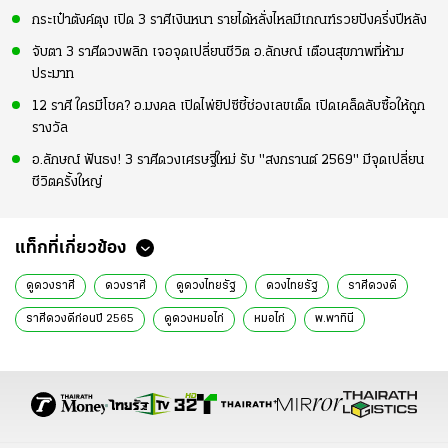
กระเป๋าตังค์ตุง เปิด 3 ราศีเงินหนา รายได้หลั่งไหลมีเกณฑ์รวยปังครึ่งปีหลัง
จับตา 3 ราศีดวงพลิก เจอจุดเปลี่ยนชีวิต อ.ลักษณ์ เตือนสุขภาพที่ห้าม
ประมาท
12 ราศี ใครมีโชค? อ.มงคล เปิดไพ่ยิปซีชี้ช่องเลขเด็ด เปิดเคล็ดลับซื้อให้ถูก
รางวัล
อ.ลักษณ์ ฟันธง! 3 ราศีดวงเศรษฐีใหม่ รับ "สงกรานต์ 2569" มีจุดเปลี่ยน
ชีวิตครั้งใหญ่
แท็กที่เกี่ยวข้อง
ดูดวงราศี
ดวงราศี
ดูดวงไทยรัฐ
ดวงไทยรัฐ
ราศีดวงดี
ราศีดวงดีก่อนปี 2565
ดูดวงหมอไก่
หมอไก่
พ.พาทินี