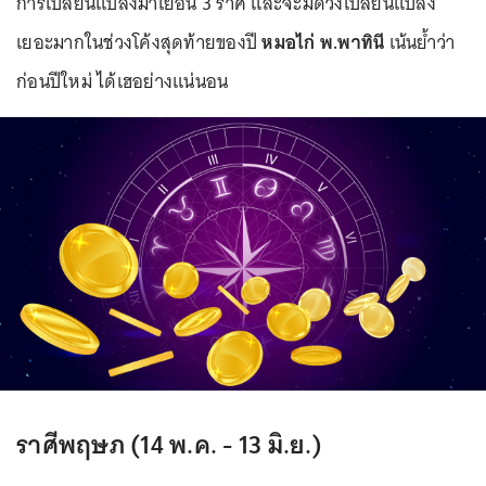
การเปลี่ยนแปลงมาเยือน 3 ราศี และจะมีดวงเปลี่ยนแปลง
เยอะมากในช่วงโค้งสุดท้ายของปี
หมอไก่ พ.พาทินี
เน้นย้ำว่า
ก่อนปีใหม่ ได้เฮอย่างแน่นอน
ราศีพฤษภ (14 พ.ค. - 13 มิ.ย.)