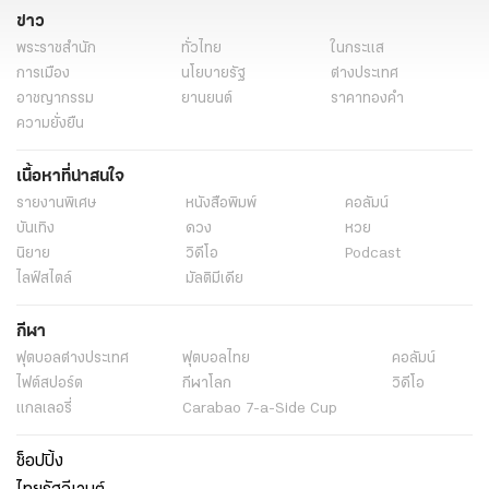
ข่าว
พระราชสำนัก
ทั่วไทย
ในกระแส
การเมือง
นโยบายรัฐ
ต่างประเทศ
อาชญากรรม
ยานยนต์
ราคาทองคำ
ความยั่งยืน
เนื้อหาที่น่าสนใจ
รายงานพิเศษ
หนังสือพิมพ์
คอลัมน์
บันเทิง
ดวง
หวย
นิยาย
วิดีโอ
Podcast
ไลฟ์สไตล์
มัลติมีเดีย
กีฬา
ฟุตบอลต่่างประเทศ
ฟุตบอลไทย
คอลัมน์
ไฟต์สปอร์ต
กีฬาโลก
วิดีโอ
แกลเลอรี่
Carabao 7-a-Side Cup
ช็อปปิ้ง