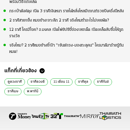
พร้อมวิธีแก้เคล็ด
กระเป๋าตังค์ตุง เปิด 3 ราศีเงินหนา รายได้หลั่งไหลมีเกณฑ์รวยปังครึ่งปีหลัง
2 ราศีสายแข็ง หมอช้างเจาะลึก 2 ราศี จริงไหมทำอะไรไม่เคยผิด?
12 ราศี ใครมีโชค? อ.มงคล เปิดไพ่ยิปซีชี้ช่องเลขเด็ด เปิดเคล็ดลับซื้อให้ถูก
รางวัล
จริงไหม? 2 ราศีหมอช้างชี้เป้า "เซ้นต์แรง-มองทะลุคน" ใครมาดีมาร้ายรู้ทัน
หมด!
แท็กที่เกี่ยวข้อง
ดูดวงราศี
ราศีดวงดี
11 เดือน 11
ราศีตุล
ราศีกันย์
ราศีเมษ
พ.พาทินี