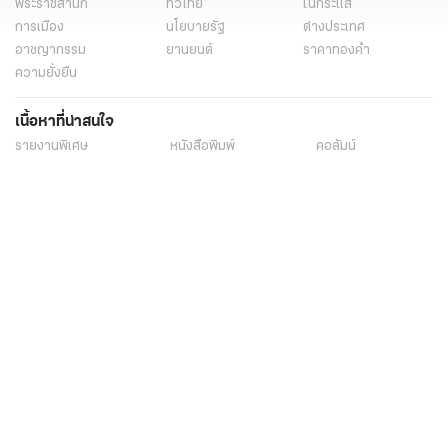
พระราชสำนัก
ทั่วไทย
ในกระแส
การเมือง
นโยบายรัฐ
ต่างประเทศ
อาชญากรรม
ยานยนต์
ราคาทองคำ
ความยั่งยืน
เนื้อหาที่น่าสนใจ
รายงานพิเศษ
หนังสือพิมพ์
คอลัมน์
บันเทิง
ดวง
หวย
นิยาย
วิดีโอ
Podcast
ไลฟ์สไตล์
มัลติมีเดีย
กีฬา
ฟุตบอลต่่างประเทศ
ฟุตบอลไทย
คอลัมน์
ไฟต์สปอร์ต
กีฬาโลก
วิดีโอ
แกลเลอรี่
Carabao 7-a-Side Cup
ช็อปปิ้ง
ไทยรัฐอีเวนต์