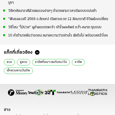
บูชา
วิธีหาลัคนาราศีด้วยตนเองง่ายๆ ทำนายตามเวลาเกิดแบบแม่นยำ
"ฟันธงดวงปี 2569 อ.ลักษณ์ เปิดทางรวย 12 ลัคนาราศี ชีวิตต้องเปลี่ยน
วิธีโยน "ไม้ปวย" ดูคำตอบเทพเจ้า เข้าใจผลลัพธ์ คว่ำ-หงาย ทุกแบบ
10 คำทำนายฝันว่ารถชน หมายความว่าอย่างไร ดีหรือไม่ พร้อมเลขนำโชค
แท็กที่เกี่ยวข้อง
ดวง
ดูดวง
อาชีพที่เหมาะสมกับคน7วัน
อาชีพ
เช็กดวงตามวันเกิด
ข่าว