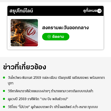
สรุปไทม์ไลน์
ดูทั้งหมด
สงครามตะวันออกกลาง
ติดตาม
ข่าวที่เกี่ยวข้อง
วันไหว้พระพิฆเนศ 2569 แต่ละเดือน เปิดฤกษ์ดี เตรียมขอพร พร้อมคาถา
บูชา
วิธีหาลัคนาราศีด้วยตนเองง่ายๆ ทำนายตามเวลาเกิดแบบแม่นยำ
ดูดวงปี 2569 ราศีพิจิก "เฮง ปัง พลังตัวแม่"
วิธีโยน "ไม้ปวย" ดูคำตอบเทพเจ้า เข้าใจผลลัพธ์ คว่ำ-หงาย ทุกแบบ