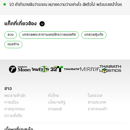
10 คำทำนายฝันว่ารถชน หมายความว่าอย่างไร ดีหรือไม่ พร้อมเลขนำโชค
แท็กที่เกี่ยวข้อง
ดวง
บทสวดพระคาถามงคลจักรวาลแปดทิศ
บทสวดคุ้มภัย
หมอช้าง
ข่าว
พระราชสำนัก
ทั่วไทย
ในกระแส
การเมือง
นโยบายรัฐ
ต่างประเทศ
อาชญากรรม
ยานยนต์
ราคาทองคำ
ความยั่งยืน
เนื้อหาที่น่าสนใจ