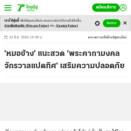
สมัครบริการ
เราใช้คุ้กกี้
เพื่อให้ทุกคนได้ประสบ
การณ์การใช้งานที่ดียิ่งขึ้น
+
ก
ก
-ก
รับทราบ
อ่านเพิ่มเติมคลิก
(Privacy Policy)
และ
(Cookie Policy)
22 มี.ค. 2562 13:35 น.
ดวง
ความเชื่อ
ไทยรัฐออนไลน์
'หมอช้าง' แนะสวด 'พระคาถามงคล
จักรวาลแปดทิศ' เสริมความปลอดภัย
...