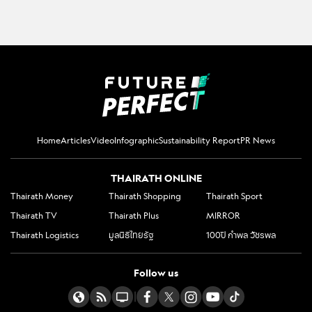
Home
Articles
Video
Infographic
Sustainability Report
PR News
THAIRATH ONLINE
Thairath Money
Thairath Shopping
Thairath Sport
Thairath TV
Thairath Plus
MIRROR
Thairath Logistics
มูลนิธิไทยรัฐ
100ปี กำพล วัชรพล
Follow us
|