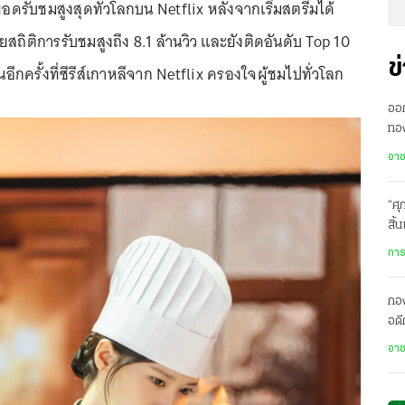
ยอดรับชมสูงสุดทั่วโลกบน Netflix หลังจากเริ่มสตรีมได้
ยสถิติการรับชมสูงถึง 8.1 ล้านวิว และยังติดอันดับ Top 10
ข
อีกครั้งที่ซีรีส์เกาหลีจาก Netflix ครองใจผู้ชมไปทั่วโลก
ออก
ทอง
ฝั่
อา
“ศุ
สิ้
การ
กอง
อดี
ประ
อา