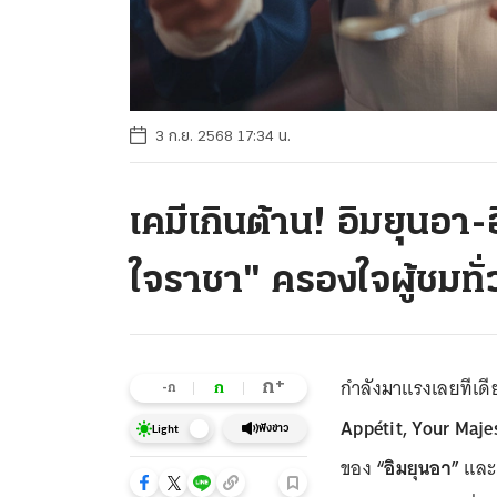
3 ก.ย. 2568 17:34 น.
เคมีเกินต้าน! อิมยุนอา-อ
ใจราชา" ครองใจผู้ชมทั
กำลังมาแรงเลยทีเดียว
+
ก
ก
-ก
Appétit, Your Maje
ฟังข่าว
Light
ของ
“อิมยุนอา”
แล