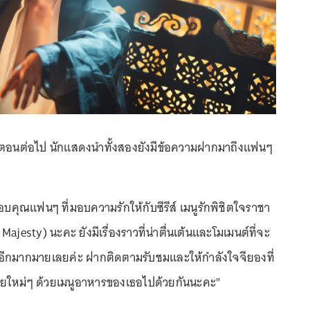
ตอนต่อไป นักแสดงนำทั้งสองยังมีข้อความฝากมาถึงแฟนๆ
ขอบคุณแฟนๆ ที่มอบความรักให้กับซีรีส์ เมนูรักพิชิตใจราชา
ajesty) นะคะ ยังมีเรื่องราวที่น่าตื่นเต้นและโมเมนต์ที่จะ
ู่อีกมากมายเลยค่ะ ฝากติดตามรับชมและให้กำลังใจจียองที่
ายใหม่ๆ ด้วยเมนูอาหารของเธอไปด้วยกันนะคะ"