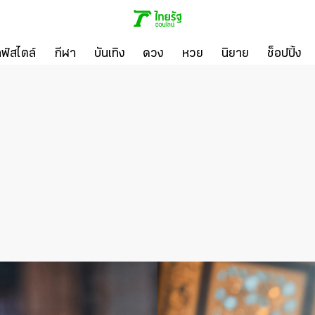
ลฟ์สไตล์
กีฬา
บันเทิง
ดวง
หวย
นิยาย
ช็อปปิ้ง