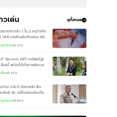
่าวเด่น
ดูทั้งหมด
หมายจับแล้ว 1 ใน 2 คนร้ายชิง
 184 บาทห้างดังเชียงของ หนีไป
งลาว
ชญากรรม
15:13 น.
ภจี” นัดเจรจา ART ภาษีสหรัฐฯ
นเดือนนี้ พร้อมใช้นโยบายต่อรอง
เมือง
15:12 น.
ปราบ แจ้ง 6 ข้อหาหนัก ฟัน
ตอธิบดี สถ. คดีโกงสอบท้องถิ่น
สาน ปปง.เช็กเส้นเงิน
ชญากรรม
14:56 น.