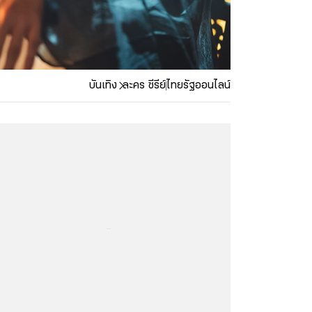
บันเทิง
ละคร ซีรีย์
ไทยรัฐออนไลน์
...