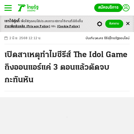
สมัครบริการ
เราใช้คุ้กกี้
เพื่อให้ทุกคนได้ประสบ
การณ์การใช้งานที่ดียิ่งขึ้น
+
ก
ก
-ก
รับทราบ
อ่านเพิ่มเติมคลิก
(Privacy Policy)
และ
(Cookie Policy)
2 มิ.ย. 2568 12:12 น.
บันเทิง
ละคร ซีรีย์
ไทยรัฐออนไลน์
เปิดสาเหตุทำไมซีรีส์ The Idol Game
ถึงออนแอร์แค่ 3 ตอนแล้วตัดจบ
กะทันหัน
...