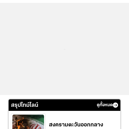
...
สรุปไทม์ไลน์
ดูทั้งหมด
สงครามตะวันออกกลาง