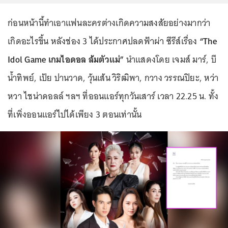
ก่อนหน้านี้ทำเอาแฟนละครต่างเกิดความสงสัยอย่างมากว่า
เกิดอะไรขึ้น หลังช่อง 3 ได้ประกาศปลดฟ้าผ่า ซีรีส์เรื่อง
“The
Idol Game เกมไอดอล ล้มตัวแม่”
นำแสดงโดย เจมส์ มาร์, บี
น้ำทิพย์, เป้ย ปานวาด, วุ้นเส้น วิริฒิพา, กวาง วรรณปิยะ, หว่า
หวา ไชน่าดอลล์ ฯลฯ ที่ออนแอร์ทุกวันเสาร์ เวลา 22.25 น. ทั้ง
ที่เพิ่งออนแอร์ไปได้เพียง 3 ตอนเท่านั้น