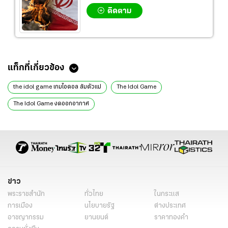
ติดตาม
ข่าวที่เกี่ยวข้อง
เกิดอะไรขึ้น? ช่อง 3 ปลดฟ้าผ่าซีรีส์ “The Idol Game” หลังออนแอร์แค่ 3
ตอน
‘เอ็มบริโอ้’ ปั้น12ศิลปิน ถ่ายเอ็มวี “วัดใจ” เปิดตัวเรียลลิตี้ฯ
เขย่าวงการบันเทิง! กันตนาเปิดตัว กานต์-ธาร "พระ-นาง AI" คู่แรกของไทย
ลุยซีรีส์แนวตั้ง
เปิดจักรวาล "สี่เสือแดนสยาม" ซีรีส์แอ็กชันไสยเวท 4 ตำนานโจร ทวงคืน
ความยุติธรรม
แฟนๆ อินจัด "อิงฟ้า" บุกชิงตัว "ชาล็อต" ในซีรีส์ นทีร้อยเล่ห์ EP.6 สุดเข้ม
ข้น