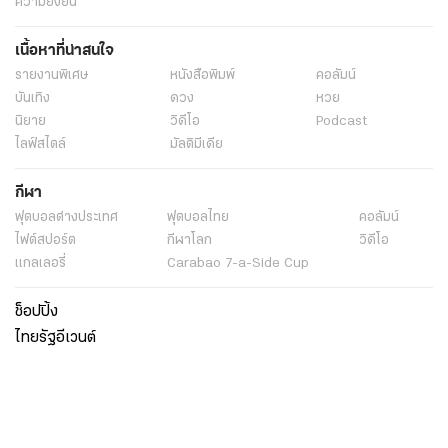
แท็กที่เกี่ยวข้อง
the idol game เกมไอดอล ล้มตัวแม่
The Idol Game
The Idol Game งดออกอากาศ
The Idol Game เกมไอดอล ล้มตัวแม่ งดออกอากาศ
ข่าวละคร
ข่าวบันเทิง
ละคร
ข่าว
พระราชสำนัก
ทั่วไทย
ในกระแส
การเมือง
นโยบายรัฐ
ต่างประเทศ
อาชญากรรม
ยานยนต์
ราคาทองคำ
ความยั่งยืน
เนื้อหาที่น่าสนใจ
รายงานพิเศษ
หนังสือพิมพ์
คอลัมน์
บันเทิง
ดวง
หวย