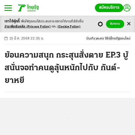
สมัครบริการ
เราใช้คุ้กกี้
เพื่อให้ทุกคนได้ประสบ
การณ์การใช้งานที่ดียิ่งขึ้น
+
ก
ก
-ก
รับทราบ
อ่านเพิ่มเติมคลิก
(Privacy Policy)
และ
(Cookie Policy)
15 มี.ค. 2568 22:35 น.
บันเทิง
ละคร ซีรีย์
ไทยรัฐออนไลน์
ย้อนความสนุก กระสุนสั่งตาย EP.3 บู้
สนั่นจอทำคนดูลุ้นหนักไปกับ กันต์-
ยาหยี
...