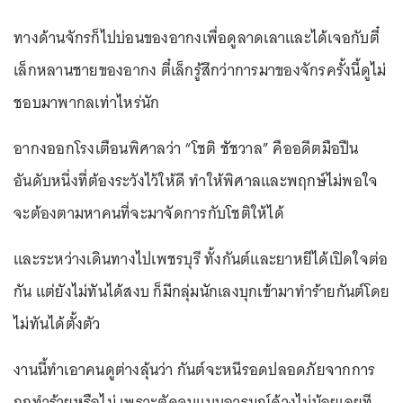
ทางด้านจักรก็ไปบ่อนของอากงเพื่อดูลาดเลาและได้เจอกับตี๋
เล็กหลานชายของอากง ตี๋เล็กรู้สึกว่าการมาของจักรครั้งนี้ดูไม่
ชอบมาพากลเท่าไหร่นัก
อากงออกโรงเตือนพิศาลว่า “โชติ ชัชวาล” คืออดีตมือปืน
อันดับหนึ่งที่ต้องระวังไว้ให้ดี ทำให้พิศาลและพฤกษ์ไม่พอใจ
จะต้องตามหาคนที่จะมาจัดการกับโชติให้ได้
และระหว่างเดินทางไปเพชรบุรี ทั้งกันต์และยาหยีได้เปิดใจต่อ
กัน แต่ยังไม่ทันได้สงบ ก็มีกลุ่มนักเลงบุกเข้ามาทำร้ายกันต์โดย
ไม่ทันได้ตั้งตัว
งานนี้ทำเอาคนดูต่างลุ้นว่า กันต์จะหนีรอดปลอดภัยจากการ
ถูกทำร้ายหรือไม่ เพราะตัดจบแบบอารมณ์ค้างไม่น้อยเลยที