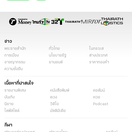
ข่าว
พระราชสำนัก
ทั่วไทย
ในกระแส
การเมือง
นโยบายรัฐ
ต่างประเทศ
อาชญากรรม
ยานยนต์
ราคาทองคำ
ความยั่งยืน
เนื้อหาที่น่าสนใจ
รายงานพิเศษ
หนังสือพิมพ์
คอลัมน์
บันเทิง
ดวง
หวย
นิยาย
วิดีโอ
Podcast
ไลฟ์สไตล์
มัลติมีเดีย
กีฬา