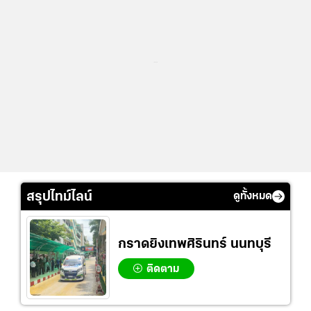
...
สรุปไทม์ไลน์
ดูทั้งหมด
กราดยิงเทพศิรินทร์ นนทบุรี
ติดตาม