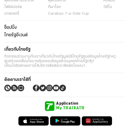
ฟุตบอลต่่างประเทศ
ฟุตบอลไทย
คอลัมน์
ไฟต์สปอร์ต
กีฬาโลก
วิดีโอ
แกลเลอรี่
Carabao 7-a-Side Cup
ช็อปปิ้ง
ไทยรัฐอีเวนต์
เกี่ยวกับไทยรัฐ
กิจกรรม
ร่วมงานกับเรา
เกี่ยวกับไทยรัฐ
มูลนิธิไทยรัฐ
ศูนย์ข้อมูลไทยรัฐ
FAQ
ศูนย์ช่วยเหลือ
นโยบายคุ้มครองข้อมูลส่วนบุคคลไทยรัฐกรุ๊ป
เงื่อนไขข้อตกลงการใช้บริการ
ติดต่อเรา
ติดต่อโฆษณา
ติดตามเราได้ที่
Application
My THAIRATH