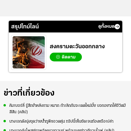
สรุปไทม์ไลน์
ดูทั้งหมด
สงครามตะวันออกกลาง
ติดตาม
ข่าวที่เกี่ยวข้อง
คิมเบอร์ลี่ รู้สึกขำหลังถาม หมาก ถ้าเลิกกันจะเดตใหม่มั้ย บอกอยากให้ชีวิตมี
สีสัน (คลิป)
นางเอกดังนุ่งชุดว่ายน้ำทูพีซอวดหุ่น ทริปนี้เห็นชัดเจนท้องหรือเปล่า
นางเอกดังโพสต์ภาพอัลตราซาวนด์ พร้อมเผยข่าวดีชวนใจฟู (คลิป)