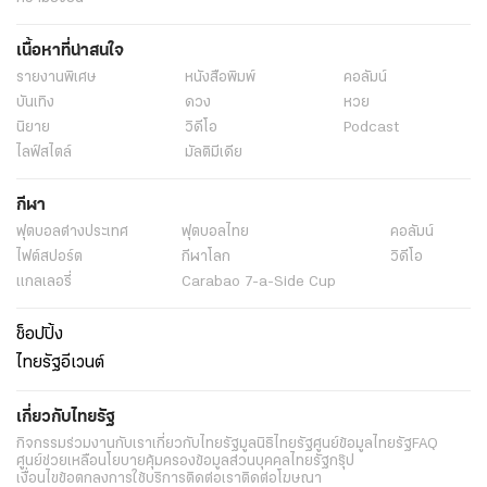
เนื้อหาที่น่าสนใจ
รายงานพิเศษ
หนังสือพิมพ์
คอลัมน์
บันเทิง
ดวง
หวย
นิยาย
วิดีโอ
Podcast
ไลฟ์สไตล์
มัลติมีเดีย
กีฬา
ฟุตบอลต่่างประเทศ
ฟุตบอลไทย
คอลัมน์
ไฟต์สปอร์ต
กีฬาโลก
วิดีโอ
แกลเลอรี่
Carabao 7-a-Side Cup
ช็อปปิ้ง
ไทยรัฐอีเวนต์
เกี่ยวกับไทยรัฐ
กิจกรรม
ร่วมงานกับเรา
เกี่ยวกับไทยรัฐ
มูลนิธิไทยรัฐ
ศูนย์ข้อมูลไทยรัฐ
FAQ
ศูนย์ช่วยเหลือ
นโยบายคุ้มครองข้อมูลส่วนบุคคลไทยรัฐกรุ๊ป
เงื่อนไขข้อตกลงการใช้บริการ
ติดต่อเรา
ติดต่อโฆษณา