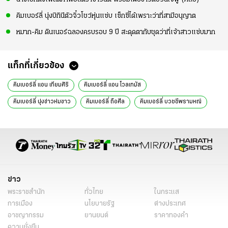
คิมเบอร์ลี่ นุ่งบิกินีตัวจิ๋วโชว์หุ่นแซ่บ เซ็กซี่ได้เพราะว่าที่สามีอนุญาต
หมาก-คิม ดินเนอร์ฉลองครบรอบ 9 ปี สะดุดตากับชุดว่าที่เจ้าสาวแซ่บมาก
แท็กที่เกี่ยวข้อง
คิมเบอร์ลี่ แอน เทียมศิริ
คิมเบอร์ลี่ แอน โวลเทมัส
คิมเบอร์ลี่ นุ่งข่าวห่มขาว
คิมเบอร์ลี่ ถือศีล
คิมเบอร์ลี่ บวชชีพรามหณ์
อินสตาแกรมดารา
ข่าว
พระราชสำนัก
ทั่วไทย
ในกระแส
การเมือง
นโยบายรัฐ
ต่างประเทศ
อาชญากรรม
ยานยนต์
ราคาทองคำ
ความยั่งยืน