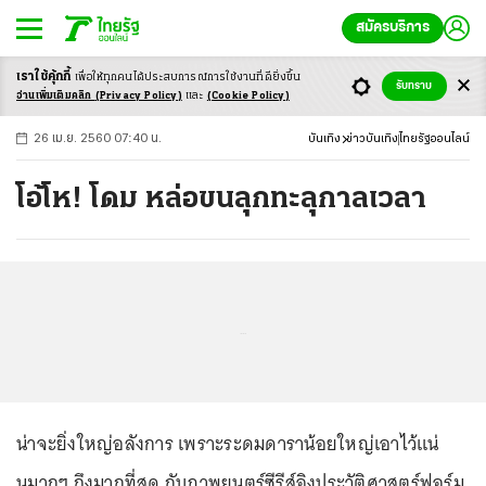
สมัครบริการ
เราใช้คุ้กกี้
เพื่อให้ทุกคนได้ประสบ
การณ์การใช้งานที่ดียิ่งขึ้น
+
ก
ก
-ก
รับทราบ
อ่านเพิ่มเติมคลิก
(Privacy Policy)
และ
(Cookie Policy)
26 เม.ย. 2560 07:40 น.
บันเทิง
ข่าวบันเทิง
ไทยรัฐออนไลน์
โอ้โห! โดม หล่อขนลุกทะลุกาลเวลา
...
น่าจะยิ่งใหญ่อลังการ เพราะระดมดาราน้อยใหญ่เอาไว้แน่
นมากๆ ถึงมากที่สุด กับภาพยนตร์ซีรีส์อิงประวัติศาสตร์ฟอร์ม