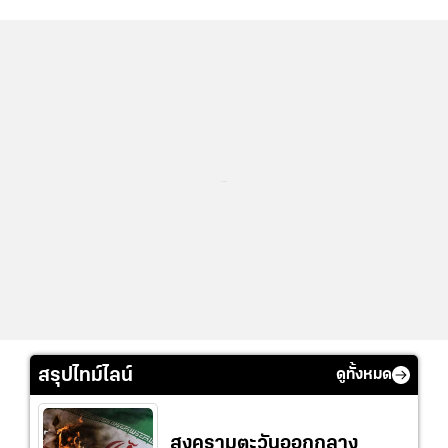
...
สรุปไทม์ไลน์
ดูทั้งหมด
สงครามตะวันออกกลาง