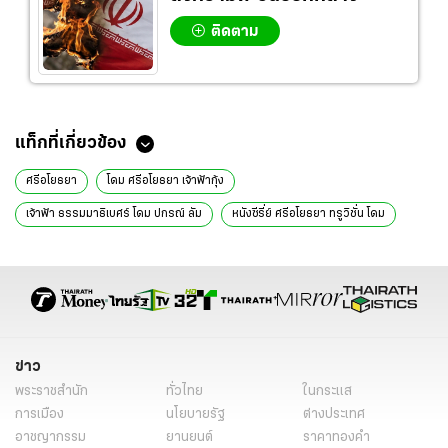
ติดตาม
ข่าวที่เกี่ยวข้อง
แพนเค้ก ภูมิใจสุดๆ ซีรีส์ "ศรีอโยธยา" คว้ารางวัลไกลถึงนิวยอร์ก (คลิป)
ศรีอโยธยา ภาคใหม่ เตรียมยกกองไปจีน
แท็กที่เกี่ยวข้อง
ศรีอโยธยา
โดม ศรีอโยธยา เจ้าฟ้ากุ้ง
เจ้าฟ้า ธรรมมาธิเบศร์ โดม ปกรณ์ ลัม
หนังซีรี่ย์ ศรีอโยธยา ทรูวิชั่น โดม
หม่อมน้อย ศรีอโยธยา ทรู