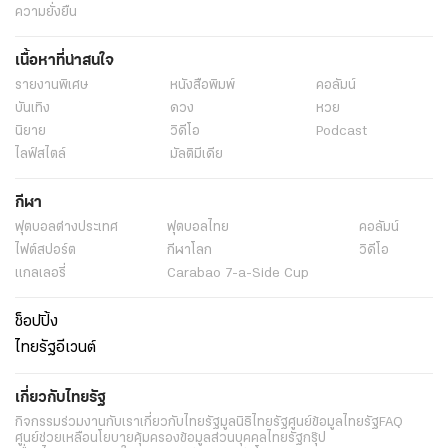
ข่าว
พระราชสำนัก
ทั่วไทย
ในกระแส
การเมือง
นโยบายรัฐ
ต่างประเทศ
อาชญากรรม
ยานยนต์
ราคาทองคำ
ความยั่งยืน
เนื้อหาที่น่าสนใจ
รายงานพิเศษ
หนังสือพิมพ์
คอลัมน์
บันเทิง
ดวง
หวย
นิยาย
วิดีโอ
Podcast
ไลฟ์สไตล์
มัลติมีเดีย
กีฬา
ฟุตบอลต่่างประเทศ
ฟุตบอลไทย
คอลัมน์
ไฟต์สปอร์ต
กีฬาโลก
วิดีโอ
แกลเลอรี่
Carabao 7-a-Side Cup