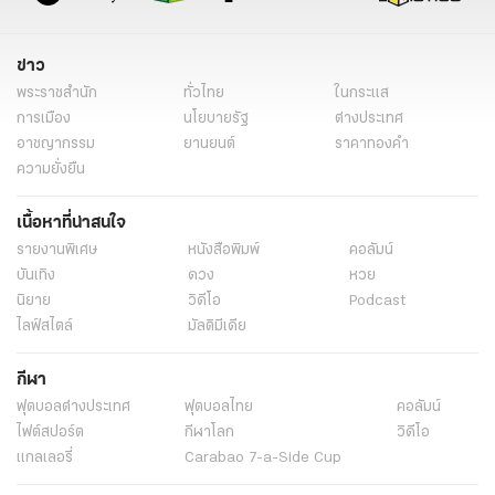
ข่าว
พระราชสำนัก
ทั่วไทย
ในกระแส
การเมือง
นโยบายรัฐ
ต่างประเทศ
อาชญากรรม
ยานยนต์
ราคาทองคำ
ความยั่งยืน
เนื้อหาที่น่าสนใจ
รายงานพิเศษ
หนังสือพิมพ์
คอลัมน์
บันเทิง
ดวง
หวย
นิยาย
วิดีโอ
Podcast
ไลฟ์สไตล์
มัลติมีเดีย
กีฬา
ฟุตบอลต่่างประเทศ
ฟุตบอลไทย
คอลัมน์
ไฟต์สปอร์ต
กีฬาโลก
วิดีโอ
แกลเลอรี่
Carabao 7-a-Side Cup