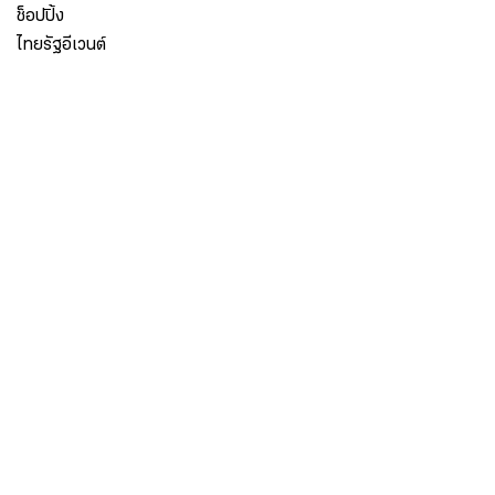
ช็อปปิ้ง
ไทยรัฐอีเวนต์
เกี่ยวกับไทยรัฐ
กิจกรรม
ร่วมงานกับเรา
เกี่ยวกับไทยรัฐ
มูลนิธิไทยรัฐ
ศูนย์ข้อมูลไทยรัฐ
FAQ
ศูนย์ช่วยเหลือ
นโยบายคุ้มครองข้อมูลส่วนบุคคลไทยรัฐกรุ๊ป
เงื่อนไขข้อตกลงการใช้บริการ
ติดต่อเรา
ติดต่อโฆษณา
ติดตามเราได้ที่
Application
My THAIRATH