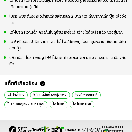
โต๋-ไบรท์ แอโรบิกที่สวนลุมฯ แม่โอ๋ แซวชวนลูกชายตั้งนานไม่ไป เมียชวนคำ
เดียวมาเลย (คลิป)
ไบรท์ พิชญทัฬห์ ดีใจน้ำมันดีเซลไทยลด 2 บาท แต่เทียบราคาที่ญี่ปุ่นแล้วอึ้ง
เลย
โต๋-ไบรท์ หวานฉ่ำ ควงกันไปดูบ้านหลังใหม่ สร้างใกล้เสร็จแล้ว น่าอยู่มาก
เอ๊ะ! หรือน้องปารีส จะมาแล้ว โต๋ โพสต์ภาพคู่ ไบรท์ สุดหวาน เขียนแคปชั่น
ชวนลุ้น
ขยี้ตารัวๆ ไบรท์ พิชญทัฬห์ ใส่สายเดี่ยวเล่นทะเล ดาเมจแรงมาก สามีถึงกับ
ทัก
แท็กที่เกี่ยวข้อง
โต๋ ศักดิ์สิทธิ์
โต๋ ศักดิ์สิทธิ์ เวชสุภาพร
ไบรท์ พิชญทัฬห์
ไบรท์ พิชญทัฬห์ จันทร์พุฒ
โต๋ ไบรท์
โต๋ ไบรท์ บ้าน
โต๋ ไบรท์ บ้านใหม่
ข่าวบันเทิง
ข่าวบันเทิงวันนี้
ข่าววันนี้
ข่าวดารา
ดารา