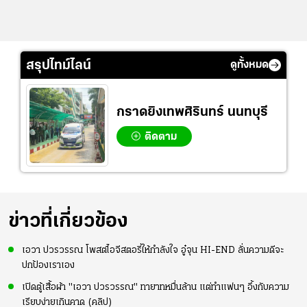
สรุปไทม์ไลน์
ดูทั้งหมด
กราดยิงเทพศิรินทร์ นนทบุรี
ติดตาม
ข่าวที่เกี่ยวข้อง
เอวา ปวรวรรณ โพสต์ไอจีสตอรี่ให้กำลังใจ อู๋จุน HI-END ลั่นความดีจะ
ปกป้องเราเอง
เปิดตู้เสื้อผ้า "เอวา ปวรวรรณ" ทายาทหมื่นล้าน แต่ทำแฟนๆ อึ้งกับความ
เรียบง่ายเกินคาด (คลิป)