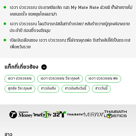
เอวา ปวรวรรณ ประกาศชัดเลิก เนท My Mate Nate ด้วยดี ย้ำฝ่ายชายไม่
เคยนอกใจ ขอหยุดโยงดราม่า
เอวา ปวรวรรณ โดนวิจารณ์สนั่นท่ารำแปลก! หลังรำถวายปู่ภุชงค์นาคราช
ประจำปี ก่อนชี้แจงอีกมุม
เปิดเงินเดือนของ เอวา ปวรวรรณ ที่ได้จากคุณพ่อ รับทำคลิปให้เป็นกระแส
เพื่อหวังรวย
แท็กที่เกี่ยวข้อง
เอวา ปวรวรรณ
เอวา ปวรวรรณ วีระภุชงค์
เอวา ปวรวรรณ พ่อ
สุภชัย วีระภุชงค์
ข่าวบันเทิง
ข่าวบันเทิงวันนี้
ข่าววันนี้
ข่าวดารา
ดารา
ข่าว