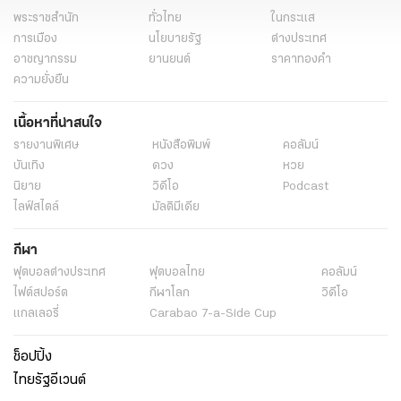
พระราชสำนัก
ทั่วไทย
ในกระแส
การเมือง
นโยบายรัฐ
ต่างประเทศ
อาชญากรรม
ยานยนต์
ราคาทองคำ
ความยั่งยืน
เนื้อหาที่น่าสนใจ
รายงานพิเศษ
หนังสือพิมพ์
คอลัมน์
บันเทิง
ดวง
หวย
นิยาย
วิดีโอ
Podcast
ไลฟ์สไตล์
มัลติมีเดีย
กีฬา
ฟุตบอลต่่างประเทศ
ฟุตบอลไทย
คอลัมน์
ไฟต์สปอร์ต
กีฬาโลก
วิดีโอ
แกลเลอรี่
Carabao 7-a-Side Cup
ช็อปปิ้ง
ไทยรัฐอีเวนต์