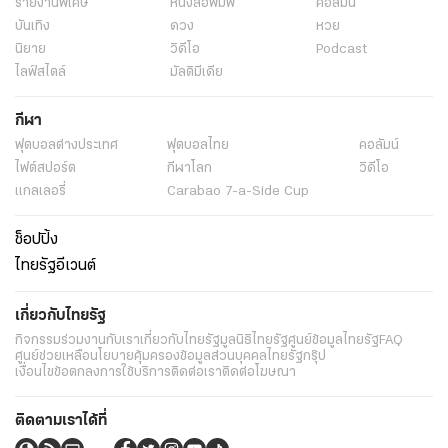
รายงานพิเศษ
หนังสือพิมพ์
คอลัมน์
บันเทิง
ดวง
หวย
นิยาย
วิดีโอ
Podcast
ไลฟ์สไตล์
มัลติมีเดีย
กีฬา
ฟุตบอลต่่างประเทศ
ฟุตบอลไทย
คอลัมน์
ไฟต์สปอร์ต
กีฬาโลก
วิดีโอ
แกลเลอรี่
Carabao 7-a-Side Cup
ช็อปปิ้ง
ไทยรัฐอีเวนต์
เกี่ยวกับไทยรัฐ
กิจกรรม
ร่วมงานกับเรา
เกี่ยวกับไทยรัฐ
มูลนิธิไทยรัฐ
ศูนย์ข้อมูลไทยรัฐ
FAQ
ศูนย์ช่วยเหลือ
นโยบายคุ้มครองข้อมูลส่วนบุคคลไทยรัฐกรุ๊ป
เงื่อนไขข้อตกลงการใช้บริการ
ติดต่อเรา
ติดต่อโฆษณา
ติดตามเราได้ที่