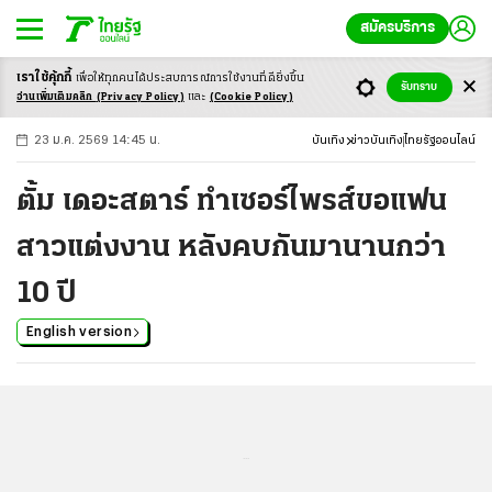
สมัครบริการ
เราใช้คุ้กกี้
เพื่อให้ทุกคนได้ประสบ
การณ์การใช้งานที่ดียิ่งขึ้น
+
ก
ก
-ก
รับทราบ
อ่านเพิ่มเติมคลิก
(Privacy Policy)
และ
(Cookie Policy)
23 ม.ค. 2569 14:45 น.
บันเทิง
ข่าวบันเทิง
ไทยรัฐออนไลน์
ตั้ม เดอะสตาร์ ทำเซอร์ไพรส์ขอแฟน
สาวแต่งงาน หลังคบกันมานานกว่า
10 ปี
English version
...