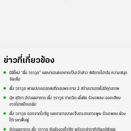
...
ข่าวที่เกี่ยวข้อง
มิติใหม่ “ตั้ม วราวุธ” เผยงานแต่งอยากเป็นเจ้าสาว พิธีการไม่เน้น ความสนุก
จัดเต็ม
ตั้ม วราวุธ ฟาดปมเครนถล่มที่ถนนพระราม 2 สร้างนานแต่ไม่มีคุณภาพ
นุ้ย สุจิรา อัปเดตอาการ ตั้ม วราวุธ ปากฉีก-ดั้งหัก ร้องเพลง-ออกเสียง
อาจไม่เหมือนเดิม
ตั้ม วราวุธ ออกจากไอซียู เผยอาการบาดเจ็บกระทบการพูด-ร้องเพลง ต้อง
ใช้เวลาฟื้นฟู
อัปเดตอาการ ตั้ม วราวุธ ยังต้องอยู่ไอซียู พร้อมเล่านาทีเกิดอุบัติเหตุ