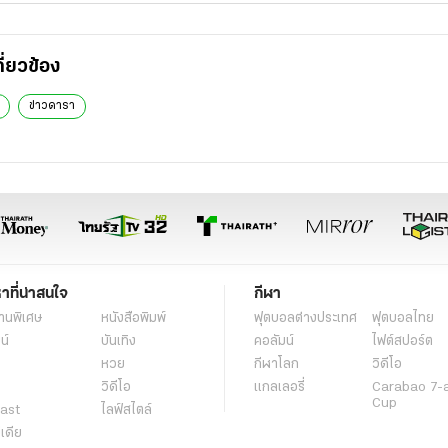
กี่ยวข้อง
ข่าวดารา
หาที่น่าสนใจ
กีฬา
านพิเศษ
หนังสือพิมพ์
ฟุตบอลต่่างประเทศ
ฟุตบอลไทย
น์
บันเทิง
คอลัมน์
ไฟต์สปอร์ต
หวย
กีฬาโลก
วิดีโอ
วิดีโอ
แกลเลอรี่
Carabao 7-
Cup
ast
ไลฟ์สไตล์
ีเดีย