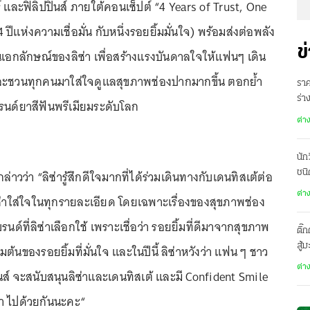
และฟิลิปปินส์ ภายใต้คอนเซ็ปต์ “4 Years of Trust, One
ปีแห่งความเชื่อมั่น กับหนึ่งรอยยิ้มมั่นใจ) พร้อมส่งต่อพลัง
ข
เป็นเอกลักษณ์ของลิซ่า เพื่อสร้างแรงบันดาลใจให้แฟนๆ เดิน
ะชวนทุกคนมาใส่ใจดูแลสุขภาพช่องปากมากขึ้น ตอกย้ำ
ราค
ร่
รนด์ยาสีฟันพรีเมียมระดับโลก
มุซ
ต่า
นัก
ล่าวว่า “ลิซ่ารู้สึกดีใจมากที่ได้ร่วมเดินทางกับเดนทิสเต้ต่อ
ชนิ
ต่า
ะ ลิซ่าใส่ใจในทุกรายละเอียด โดยเฉพาะเรื่องของสุขภาพช่อง
นด์ที่ลิซ่าเลือกใช้ เพราะเชื่อว่า รอยยิ้มที่ดีมาจากสุขภาพ
ติ๊
สู้
ิ่มต้นของรอยยิ้มที่มั่นใจ และในปีนี้ ลิซ่าหวังว่า แฟน ๆ ชาว
ต่า
ินส์ จะสนับสนุนลิซ่าและเดนทิสเต้ และมี Confident Smile
่า ไปด้วยกันนะคะ“