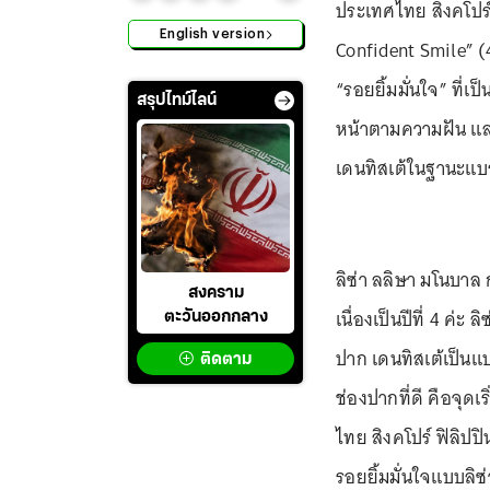
ประเทศไทย สิงคโปร์ 
English version
Confident Smile” (4 
“รอยยิ้มมั่นใจ” ที่
สรุปไทม์ไลน์
หน้าตามความฝัน แล
เดนทิสเต้ในฐานะแบ
ลิซ่า ลลิษา มโนบาล ก
สงคราม
เนื่องเป็นปีที่ 4 ค่
ตะวันออกกลาง
ปาก เดนทิสเต้เป็นแบร
ติดตาม
ช่องปากที่ดี คือจุดเร
ไทย สิงคโปร์ ฟิลิปป
รอยยิ้มมั่นใจแบบลิซ