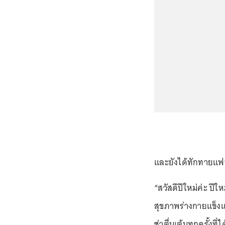
และยังได้ทักทายแฟน
“สวัสดีปีใหม่ค่ะ ปีใ
สุขภาพร่างกายแข็งแร
ซ่าตื่นเต้นทุกครั้งที