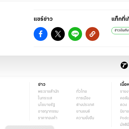
แชร์ข่าว
แท็กที่เ
ข่าวบันเทิง
ข่าว
เนื้อ
พระราชสำนัก
ทั่วไทย
รายง
ในกระแส
การเมือง
คอลัม
นโยบายรัฐ
ต่างประเทศ
ดวง
อาชญากรรม
ยานยนต์
นิยาย
ราคาทองคำ
ความยั่งยืน
Podc
มัลติม