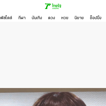
ลฟ์สไตล์
กีฬา
บันเทิง
ดวง
หวย
นิยาย
ช็อปปิ้ง