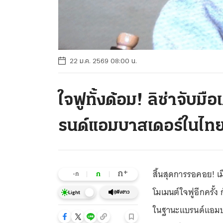
22 ม.ค. 2569 08:00 น.
ใจฟูทั้งด้อม! ลิซ่าจับมือเ
รนด์แอมบาสเดอร์ในไทย-
สิ้นสุดการรอคอย! เม
+
ก
ก
-ก
โมเมนต์ใจฟูอีกครั้ง 
ฟังข่าว
Light
ในฐานะแบรนด์แอมบา