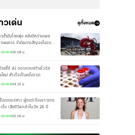
่าวเด่น
ดูทั้งหมด
าน้ำมันโลกพุ่ง หลังอิหร่านเผย
างแผนการ จำกัดการสัญจรในฮอร์
งประเทศ
06:08 น.
วิทย์ใช้ AI ออกแบบสร้างไวรัส
ดใหม่ สำเร็จเป็นครั้งแรก
งประเทศ
04:16 น.
กต็อกเกอร์สาว ผู้แชร์เรื่องราวการ
มะเร็ง เสียชีวิตแล้วในวัย 26 ปี
งประเทศ
03:06 น.