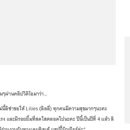
ๆผ่านคลิปวิดิโอมาว่า…
หม่นี้ลิซ่าขอให้ Lilies (ลิลลี่) ทุกคนมีความสุขมากๆนะคะ
ง และมีรอยยิ้มที่สดใสตลอดไปนะคะ ปีนี้เป็นปีที่ 4 แล้ว ลิ
่ได้ร่วมงานกับทางเดนทิสเต้ แฮปปี้นิวเยียร์ค่ะ”