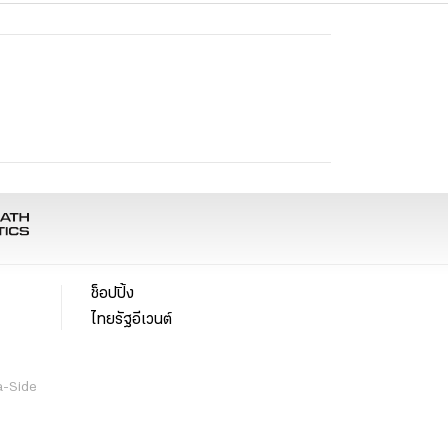
ช็อปปิ้ง
ไทยรัฐอีเวนต์
a-Side