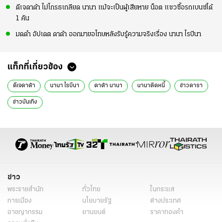
ดีเจดาด้า ไม่โกรธเกลียด นานา แม้จะเป็นผู้เสียหาย น็อต แซวซื้อรถเบนซ์ได้
1 คัน
มดดำ อัปเดต ดาด้า ออกมาขอโทษหลังรับรู้ความจริงเรื่อง นานา ไรบีนา
แท็กที่เกี่ยวข้อง
ดีเจดาด้า
นานา ไรบีนา
ดาด้า นานา
นานาติดหนี้
ข่าวดารา
ข่าวบันเทิง
ข่าว
พระราชสำนัก
ทั่วไทย
ในกระแส
การเมือง
นโยบายรัฐ
ต่างประเทศ
อาชญากรรม
ยานยนต์
ราคาทองคำ