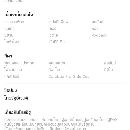
ความยั่งยืน
เนื้อหาที่น่าสนใจ
รายงานพิเศษ
หนังสือพิมพ์
คอลัมน์
บันเทิง
ดวง
หวย
นิยาย
วิดีโอ
Podcast
ไลฟ์สไตล์
มัลติมีเดีย
กีฬา
ฟุตบอลต่่างประเทศ
ฟุตบอลไทย
คอลัมน์
ไฟต์สปอร์ต
กีฬาโลก
วิดีโอ
แกลเลอรี่
Carabao 7-a-Side Cup
ช็อปปิ้ง
ไทยรัฐอีเวนต์
เกี่ยวกับไทยรัฐ
กิจกรรม
ร่วมงานกับเรา
เกี่ยวกับไทยรัฐ
มูลนิธิไทยรัฐ
ศูนย์ข้อมูลไทยรัฐ
FAQ
ศูนย์ช่วยเหลือ
นโยบายคุ้มครองข้อมูลส่วนบุคคลไทยรัฐกรุ๊ป
เงื่อนไขข้อตกลงการใช้บริการ
ติดต่อเรา
ติดต่อโฆษณา