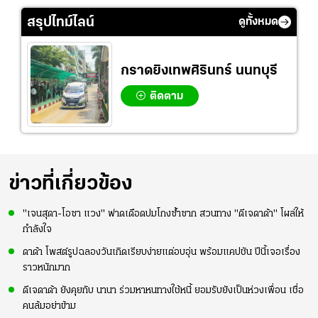
สรุปไทม์ไลน์
ดูทั้งหมด
กราดยิงเทพศิรินทร์ นนทบุรี
ติดตาม
ข่าวที่เกี่ยวข้อง
"เจนสุดา-โอซา แวง" ฟาดเดือดปมโกงซ้ำซาก สวนทาง "ดีเจดาด้า" โผล่ให้
กำลังใจ
ดาด้า โพสต์รูปฉลองวันเกิดเรียบง่ายแต่อบอุ่น พร้อมแคปชัน ปีนี้เจอเรื่อง
ราวหนักมาก
ดีเจดาด้า ยังคุยกับ นานา ร่วมหาหนทางใช้หนี้ ยอมรับยังเป็นห่วงเพื่อน เชื่อ
คนล้มอย่าข้าม