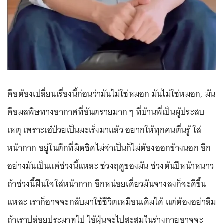
คือต้องเปลี่ยนเรื่องนี้ก่อนว่ามันไม่ใช่หมอก มันไม่ใช่หมอก, มัน
คือมลพิษทางอากาศที่อันตรายมาก ๆ ที่บ้านพี่เป็นผู้ประสบ
เหตุ เพราะเอ๋ป่วยเป็นมะเร็งมาแล้ว อยากให้ทุกคนตื่นรู้ ใส่
หน้ากาก อยู่ในตึกที่มิดชิดไม่จำเป็นก็ไม่ต้องออกข้างนอก อีก
อย่างมันเป็นแค่ช่วงนี้แหละ ช่วงฤดูของมัน ช่วงต้นปีหน้าหนาว
ถ้าช่วงนี้ฝืนใจใส่หน้ากาก อีกหน่อยเดี๋ยวมันจางลงก็จะดีขึ้น
แหละ เราก็อาจจะกลับมาใช้ชีวิตเหมือนเดิมได้ แต่ต้องอย่าลืม
ถ้าเราปล่อยประมาทไป ไอ้ฝุ่นจะไปสะสมในร่างกายอาจจะ