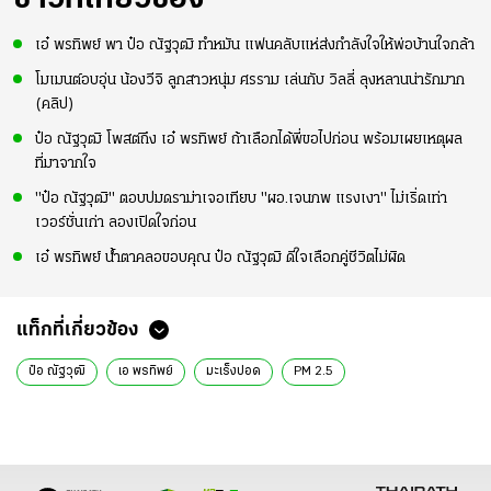
เอ๋ พรทิพย์ พา ป๋อ ณัฐวุฒิ ทำหมัน แฟนคลับแห่ส่งกำลังใจให้พ่อบ้านใจกล้า
โมเมนต์อบอุ่น น้องวีจิ ลูกสาวหนุ่ม ศรราม เล่นกับ วิลลี่ ลุงหลานน่ารักมาก
(คลิป)
ป๋อ ณัฐวุฒิ โพสต์ถึง เอ๋ พรทิพย์ ถ้าเลือกได้พี่ขอไปก่อน พร้อมเผยเหตุผล
ที่มาจากใจ
"ป๋อ ณัฐวุฒิ" ตอบปมดราม่าเจอเทียบ "ผอ.เจนภพ แรงเงา" ไม่เริ่ดเท่า
เวอร์ชั่นเก่า ลองเปิดใจก่อน
เอ๋ พรทิพย์ น้ำตาคลอขอบคุณ ป๋อ ณัฐวุฒิ ดีใจเลือกคู่ชีวิตไม่ผิด
แท็กที่เกี่ยวข้อง
ป๋อ ณัฐวุฒิ
เอ พรทิพย์
มะเร็งปอด
PM 2.5