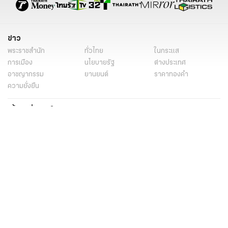
ข่าว
พระราชสำนัก
ทั่วไทย
ในกระแส
การเมือง
นโยบายรัฐ
ต่างประเทศ
อาชญากรรม
ยานยนต์
ราคาทองคำ
ความยั่งยืน
เนื้อหาที่น่าสนใจ
รายงานพิเศษ
หนังสือพิมพ์
คอลัมน์
บันเทิง
ดวง
หวย
นิยาย
วิดีโอ
Podcast
ไลฟ์สไตล์
มัลติมีเดีย
กีฬา
ฟุตบอลต่่างประเทศ
ฟุตบอลไทย
คอลัมน์
ไฟต์สปอร์ต
กีฬาโลก
วิดีโอ
แกลเลอรี่
Carabao 7-a-Side Cup