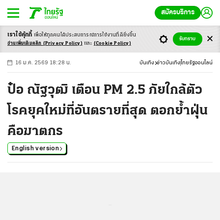
สมัครบริการ
เราใช้คุ้กกี้
เพื่อให้ทุกคนได้ประสบ
การณ์การใช้งานที่ดียิ่งขึ้น
+
ก
ก
-ก
รับทราบ
อ่านเพิ่มเติมคลิก
(Privacy Policy)
และ
(Cookie Policy)
16 ม.ค. 2569 18:28 น.
บันเทิง
ข่าวบันเทิง
ไทยรัฐออนไลน์
ป๋อ ณัฐวุฒิ เตือน PM 2.5 ภัยใกล้ตัว
โรคยุคใหม่ที่อันตรายที่สุด ตอกย้ำฝุ่น
คือฆาตกร
English version
...