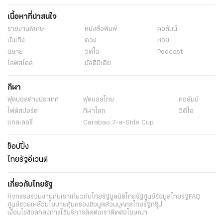
ข่าว
พระราชสำนัก
ทั่วไทย
ในกระแส
การเมือง
นโยบายรัฐ
ต่างประเทศ
อาชญากรรม
ยานยนต์
ราคาทองคำ
ความยั่งยืน
เนื้อหาที่น่าสนใจ
รายงานพิเศษ
หนังสือพิมพ์
คอลัมน์
บันเทิง
ดวง
หวย
นิยาย
วิดีโอ
Podcast
ไลฟ์สไตล์
มัลติมีเดีย
กีฬา
ฟุตบอลต่่างประเทศ
ฟุตบอลไทย
คอลัมน์
ไฟต์สปอร์ต
กีฬาโลก
วิดีโอ