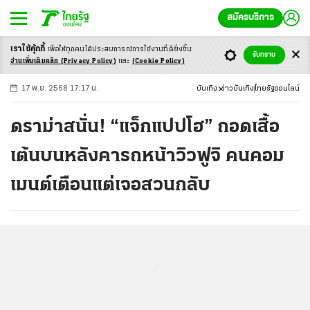
สมัครบริการ
เราใช้คุ้กกี้
เพื่อให้ทุกคนได้ประสบ
การณ์การใช้งานที่ดียิ่งขึ้น
+
ก
ก
-ก
รับทราบ
อ่านเพิ่มเติมคลิก
(Privacy Policy)
และ
(Cookie Policy)
17 พ.ย. 2568 17:17 น.
บันเทิง
ข่าวบันเทิง
ไทยรัฐออนไลน์
ดราม่าสนั่น! “แจ็กแปปโฮ” ถอดเสื้อ
เต้นบนหลังคารถหน้าวิวฟูจิ คนคอม
เมนต์เตือนแต่เจอสวนกลับ
...