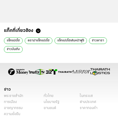
ข่าวที่เกี่ยวข้อง
“แจ็กแปปโฮ” ประกาศยุติทำรายการอาชีพ ลั่นถึงเวลาเติบโตจากจุดเดิม
เปิดประวัติ “แจ็กแปปโฮ” ยูทูบเบอร์สายเกรียน ผู้ติดตามกว่า 8 ล้านคน
แจ็กแปปโฮ น้อมรับทุกคำด่าหลังเจอดราม่า แต่ไม่ลบคลิปพร้อมให้เหตุผล
รวมวีรกรรม “แจ็ก แปปโฮ” อินฟลูฯสายเกรียน เต้นบนหลังรถที่ญี่ปุ่น
แท็กที่เกี่ยวข้อง
แจ็กแปปโฮ
ดราม่าแจ็กแปปโฮ
แจ็กแปปโฮเต้นหน้าฟูจิ
ข่าวดารา
ข่าวบันเทิง