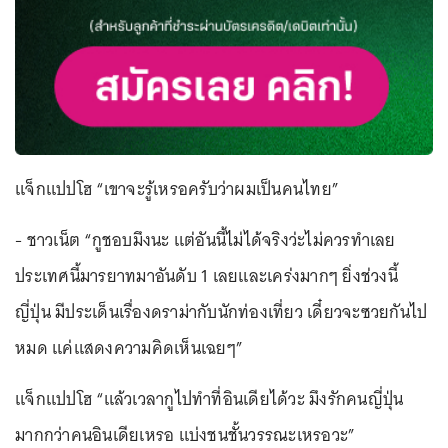
แจ็กแปปโฮ “เขาจะรู้เหรอครับว่าผมเป็นคนไทย”
- ชาวเน็ต “กูชอบมึงนะ แต่อันนี้ไม่ได้จริงว่ะไม่ควรทำเลย
ประเทศนี้มารยาทมาอันดับ 1 เลยและเคร่งมากๆ ยิ่งช่วงนี้
ญี่ปุ่น มีประเด็นเรื่องดราม่ากับนักท่องเที่ยว เดี๋ยวจะซวยกันไป
หมด แค่แสดงความคิดเห็นเฉยๆ”
แจ็กแปปโฮ “แล้วเวลากูไปทำที่อินเดียได้วะ มึงรักคนญี่ปุ่น
มากกว่าคนอินเดียเหรอ แบ่งชนชั้นวรรณะเหรอวะ”