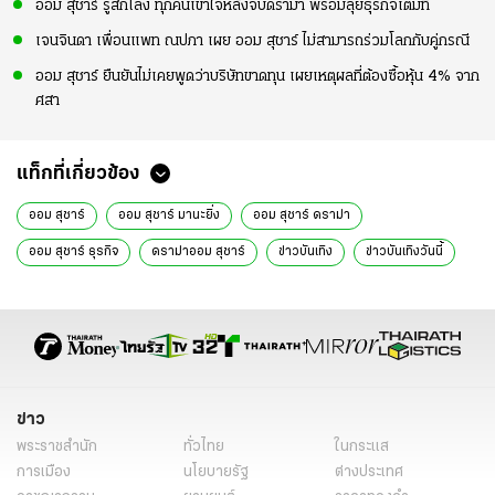
ออม สุชาร์ รู้สึกโล่ง ทุกคนเข้าใจหลังจบดราม่า พร้อมลุยธุรกิจเต็มที่
เจนจินดา เพื่อนแพท ณปภา เผย ออม สุชาร์ ไม่สามารถร่วมโลกกับคู่กรณี
ออม สุชาร์ ยืนยันไม่เคยพูดว่าบริษัทขาดทุน เผยเหตุผลที่ต้องซื้อหุ้น 4% จาก
ศสา
แท็กที่เกี่ยวข้อง
ออม สุชาร์
ออม สุชาร์ มานะยิ่ง
ออม สุชาร์ ดราม่า
ออม สุชาร์ ธุรกิจ
ดราม่าออม สุชาร์
ข่าวบันเทิง
ข่าวบันเทิงวันนี้
ข่าววันนี้
ข่าวดารา
ดารา
ข่าว
พระราชสำนัก
ทั่วไทย
ในกระแส
การเมือง
นโยบายรัฐ
ต่างประเทศ