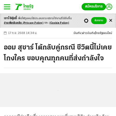
สมัครบริการ
เราใช้คุ้กกี้
เพื่อให้ทุกคนได้ประสบ
การณ์การใช้งานที่ดียิ่งขึ้น
+
ก
ก
-ก
รับทราบ
อ่านเพิ่มเติมคลิก
(Privacy Policy)
และ
(Cookie Policy)
17 ก.ย. 2568 14:34 น.
บันเทิง
ข่าวบันเทิง
ไทยรัฐออนไลน์
ออม สุชาร์ โต้กลับคู่กรณี ชีวิตนี้ไม่เคย
โกงใคร ขอบคุณทุกคนที่ส่งกำลังใจ
...