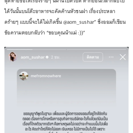
สุดท้ายขอให้เรื่องร้ายๆ นี้ผ่านไปด้วยดี หากย้อนเวลากลับไป
ได้วันนั้นบนโต๊ะอาหารจะคัดค้านหัวชนฝา เรื่องประหลา
ดร้ายๆ แบบนี้จะได้ไม่เกิดขึ้น @aom_sushar” ซึ่งออมก็เขียน
ข้อความตอบกลับว่า “ขอบคุณน้าแม่ :))”