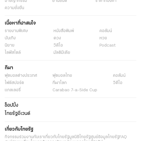
อาชญากรรม
ยานยนต์
ราคาทองคำ
ความยั่งยืน
เนื้อหาที่น่าสนใจ
รายงานพิเศษ
หนังสือพิมพ์
คอลัมน์
บันเทิง
ดวง
หวย
นิยาย
วิดีโอ
Podcast
ไลฟ์สไตล์
มัลติมีเดีย
กีฬา
ฟุตบอลต่่างประเทศ
ฟุตบอลไทย
คอลัมน์
ไฟต์สปอร์ต
กีฬาโลก
วิดีโอ
แกลเลอรี่
Carabao 7-a-Side Cup
ช็อปปิ้ง
ไทยรัฐอีเวนต์
เกี่ยวกับไทยรัฐ
กิจกรรม
ร่วมงานกับเรา
เกี่ยวกับไทยรัฐ
มูลนิธิไทยรัฐ
ศูนย์ข้อมูลไทยรัฐ
FAQ