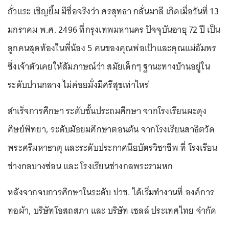
ถั่วแระ เชิญยิ้ม มีชื่อจริงว่า ศรสุทธา กลั่นมาลี เกิดเมื่อวันที่ 13
มกราคม พ.ศ. 2496 ที่กรุงเทพมหานคร ปัจจุบันอายุ 72 ปี เป็น
ลูกคนสุดท้องในพี่น้อง 5 คนของคุณพ่อเป้าและคุณแม่อัมพร
ซึ่งเจ้าตัวเคยให้สัมภาษณ์ว่า สมัยเด็กๆ ฐานะทางบ้านอยู่ใน
ระดับปานกลาง ไม่ค่อยมั่งมีศรีสุขเท่าไหร่
สำเร็จการศึกษา ระดับชั้นประถมศึกษา จากโรงเรียนผะดุง
ศิษย์พิทยา, ระดับมัธยมศึกษาตอนต้น จากโรงเรียนสาธิตวัด
พระศรีมหาธาตุ และระดับประกาศนียบัตรวิชาชีพ ที่ โรงเรียน
ช่างกลบางซ่อน และ โรงเรียนช่างกลพระรามหก
หลังจากจบการศึกษาในระดับ ปวช. ได้เริ่มทำงานที่ องค์การ
ทอผ้า, บริษัทโอสถสภา และ บริษัท เชลล์ ประเทศไทย จำกัด