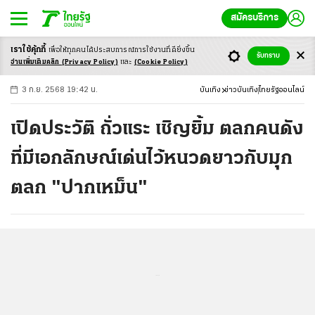
สมัครบริการ
เราใช้คุ้กกี้
เพื่อให้ทุกคนได้ประสบ
การณ์การใช้งานที่ดียิ่งขึ้น
+
ก
ก
-ก
รับทราบ
อ่านเพิ่มเติมคลิก
(Privacy Policy)
และ
(Cookie Policy)
3 ก.ย. 2568 19:42 น.
บันเทิง
ข่าวบันเทิง
ไทยรัฐออนไลน์
เปิดประวัติ ถั่วแระ เชิญยิ้ม ตลกคนดัง
ที่มีเอกลักษณ์เด่นไว้หนวดยาวกับมุก
ตลก "ปากเหม็น"
...