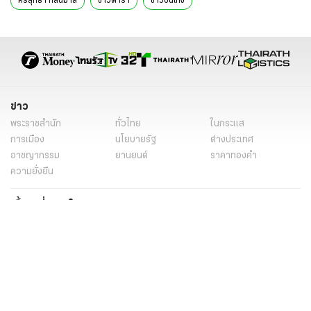
ศรสุทธา กลั่นมาลี
ข่าวดารา
ข่าวบันเทิง
ข่าว
พระราชสำนัก
ทั่วไทย
ในกระแส
การเมือง
นโยบายรัฐ
ต่างประเทศ
อาชญากรรม
ยานยนต์
ราคาทองคำ
ความยั่งยืน
เนื้อหาที่น่าสนใจ
รายงานพิเศษ
หนังสือพิมพ์
คอลัมน์
บันเทิง
ดวง
หวย
นิยาย
วิดีโอ
Podcast
ไลฟ์สไตล์
มัลติมีเดีย
กีฬา