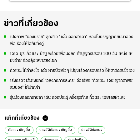
ข่าวที่เกี่ยวข้อง
เปิดภาพ “น้องปราย” ลูกสาว “เด๋อ ดอกสะเดา” หอบใบปริญญากลับมาอวด
พ่อ ร้องไห้โฮกันทั้งคู่
เจเจ-ยูริ-ถั่วแระ-ป๋าชู พร้อมเพื่อนตลก ทำบุญครบรอบ 100 วัน เหน่ง เห
ม่งจ๋าย ก่อนลุ้นเลขเสี่ยงโชค
ถั่วแระ ให้กำลังใจ เด๋อ หายป่วยไวๆ ไม่ยุ่งเรื่องครอบครัว ให้เขาตัดสินใจเอง
เร่งตรวจเส้นเงินคดี “อลงกตการละคร” จ่อเรียก “ถั่วแระ, เจน ญาณทิพย์,
สมปอง” ให้ปากคำ
รุ่นน้องตลกกราบลา เด่น ดอกประดู่ ครั้งสุดท้าย ถั่วแระ เผยเลขฝาโลง
แท็กที่เกี่ยวข้อง
ถั่วแระ เชิญยิ้ม
ประวัติถั่วแระ เชิญยิ้ม
ประวัติถั่วแระ