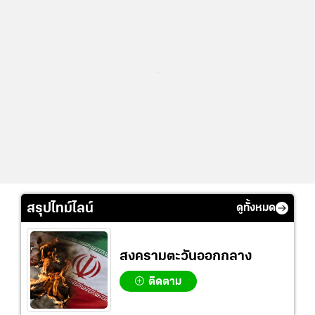
...
สรุปไทม์ไลน์
ดูทั้งหมด
สงครามตะวันออกกลาง
ติดตาม