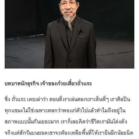
บทบาทนักธุรกิจ เจ้าของก๋วยเตี๋ยวถั่วแระ
ซึ่ง ถั่วแระ เคยเล่าว่า ตอนที่เราเล่นตลกเราเห็นพี่ๆ เราศิลปิน
ทุกแขนงไม่ใช่เฉพาะตลกว่าพอแก่ตัวไปแล้วทำไมถึงอยู่ใน
สภาพแบบนั้นกันเยอะมาก เราก็เลยคิดว่าชีวิตเรามันโด่งดัง
จริงแต่สักวันบนยอดเขาจะต้องเหลือพื้นที่ให้เรายืนอีกน้อยนิด