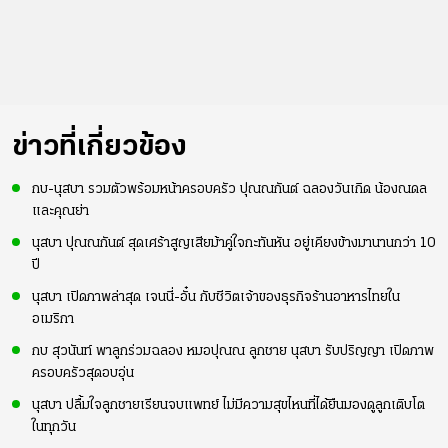
ข่าวที่เกี่ยวข้อง
กบ-นุสบา รวมตัวพร้อมหน้าครอบครัว ปุณณกันต์ ฉลองวันเกิด น้องณดล
และคุณย่า
นุสบา ปุณณกันต์ สุดเศร้าสูญเสียม้าคู่ใจกะทันหัน อยู่เคียงข้างมานานกว่า 10
ปี
นุสบา เปิดภาพล่าสุด เจนนี่-อั๋น กับชีวิตเจ้าของธุรกิจร้านอาหารไทยใน
อเมริกา
กบ สุวนันท์ พาลูกร่วมฉลอง หมอปุณณ ลูกชาย นุสบา รับปริญญา เปิดภาพ
ครอบครัวสุดอบอุ่น
นุสบา ปลื้มใจลูกชายเรียนจบแพทย์ ไม่มีความสุขไหนที่ได้ยืนมองดูลูกเติบโต
ในทุกวัน