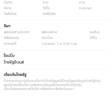
บันเทิง
ดวง
หวย
นิยาย
วิดีโอ
Podcast
ไลฟ์สไตล์
มัลติมีเดีย
กีฬา
ฟุตบอลต่่างประเทศ
ฟุตบอลไทย
คอลัมน์
ไฟต์สปอร์ต
กีฬาโลก
วิดีโอ
แกลเลอรี่
Carabao 7-a-Side Cup
ช็อปปิ้ง
ไทยรัฐอีเวนต์
เกี่ยวกับไทยรัฐ
กิจกรรม
ร่วมงานกับเรา
เกี่ยวกับไทยรัฐ
มูลนิธิไทยรัฐ
ศูนย์ข้อมูลไทยรัฐ
FAQ
ศูนย์ช่วยเหลือ
นโยบายคุ้มครองข้อมูลส่วนบุคคลไทยรัฐกรุ๊ป
เงื่อนไขข้อตกลงการใช้บริการ
ติดต่อเรา
ติดต่อโฆษณา
ติดตามเราได้ที่