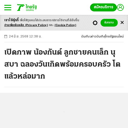
สมัครบริการ
เราใช้คุ้กกี้
เพื่อให้ทุกคนได้ประสบ
การณ์การใช้งานที่ดียิ่งขึ้น
+
ก
ก
-ก
รับทราบ
อ่านเพิ่มเติมคลิก
(Privacy Policy)
และ
(Cookie Policy)
24 มิ.ย. 2568 12:38 น.
บันเทิง
ข่าวบันเทิง
ไทยรัฐออนไลน์
เปิดภาพ น้องกันต์ ลูกชายคนเล็ก นุ
สบา ฉลองวันเกิดพร้อมครอบครัว โต
แล้วหล่อมาก
...