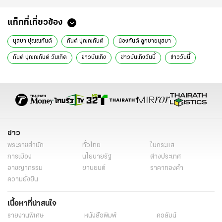
แท็กที่เกี่ยวข้อง
นุสบา ปุณณกันต์
กันต์ ปุณณกันต์
น้องกันต์ ลูกชายนุสบา
กันต์ ปุณณกันต์ วันเกิด
ข่าวบันเทิง
ข่าวบันเทิงวันนี้
ข่าววันนี้
ข่าวดารา
อินสตาแกรมดารา
ข่าว
พระราชสำนัก
ทั่วไทย
ในกระแส
การเมือง
นโยบายรัฐ
ต่างประเทศ
อาชญากรรม
ยานยนต์
ราคาทองคำ
ความยั่งยืน
เนื้อหาที่น่าสนใจ
รายงานพิเศษ
หนังสือพิมพ์
คอลัมน์