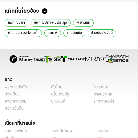
แท็กที่เกี่ยวข้อง
แพท ณปภา
แพท ณปภา ตันตระกูล
พี ชานนท์
พี ชานนท์ วงศ์งามขํา
แพท พี
ข่าวบันเทิง
ข่าวบันเทิงวันนี้
ข่าววันนี้
ข่าวดารา
ดารา
ข่าว
พระราชสำนัก
ทั่วไทย
ในกระแส
การเมือง
นโยบายรัฐ
ต่างประเทศ
อาชญากรรม
ยานยนต์
ราคาทองคำ
ความยั่งยืน
เนื้อหาที่น่าสนใจ
รายงานพิเศษ
หนังสือพิมพ์
คอลัมน์