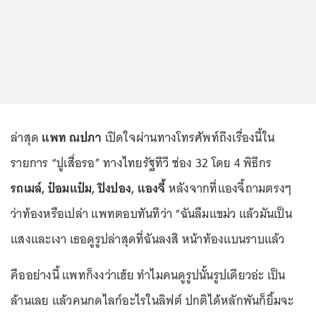
ล่าสุด
แพท ณปภา
เปิดใจผ่านทางโทรศัพท์ถึงเรื่องนี้ใน
รายการ “ปูเสื่อรอ” ทางไทยรัฐทีวี ช่อง 32 โดย 4 พิธีกร
รถเมล์, ป๋อมแป๋ม, ปิงปอง, แองจี้
หลังจากที่แองจี้ถามตรงๆ
ว่าท้องหรือเปล่า แพทตอบทันทีว่า “ฉันลืมแขม่ว แล้วมันเป็น
แสงและเงา เธอดูรูปล่าสุดที่ฉันลงสิ หน้าท้องแบนราบแล้ว
คืออย่างนี้ แพทก็งงว่าเฮ้ย ทำไมคนดูรูปนั้นรูปเดียวอ่ะ เป็น
ล้านเลย แล้วคนกดไลก์อะไรในลิฟต์ ปกติได้หลักพันก็ยิ้มจะ