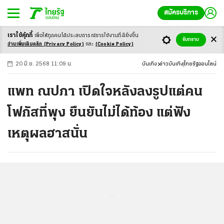
สมัครบริการ
เราใช้คุ้กกี้
เพื่อให้ทุกคนได้ประสบ
การณ์การใช้งานที่ดียิ่งขึ้น
+
ก
ก
-ก
รับทราบ
อ่านเพิ่มเติมคลิก
(Privacy Policy)
และ
(Cookie Policy)
20 มิ.ย. 2568 11:09 น.
บันเทิง
ข่าวบันเทิง
ไทยรัฐออนไลน์
แพท ณปภา เปิดใจหลังลงรูปแต่คน
โฟกัสที่พุง ยืนยันไม่ได้ท้อง แต่ฟัง
เหตุผลฮาสนั่น
...