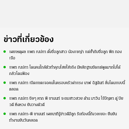
ข่าวที่เกี่ยวข้อง
เผยเหตุผล แพท ณปภา ตั้งชื่อลูกสาว น้องเซญ่า แต่ซ้ำกับชื่อลูก พีท ทอง
เจือ
แพท ณปภา โดนคนใกล้ตัวทำคุณไสยใส่จริง มีหลักฐานชัดแต่พูดมากไม่ได้
กลัวโดนฟ้อง
แพท ณปภา เปิดแชตเจอคนในครอบครัวด่าแรง นาฟ ฉัฐนันท์ ลั่นโดนแบบนี้
ตลอด
แพท ณปภา ชิลๆ หาก พี ชานนท์ จะชมสาวสวย ด้าน มาวิน ไร้ปัญหา ตู่ ปิย
วดี หึงหวง ยันวางตัวดี
แพท ณปภา-พี ชานนท์ เผยนาทีรู้ข่าวดีมีลูก รับท้องนี้กังวลเยอะ ยืนยัน
ทำงานยันวันคลอด