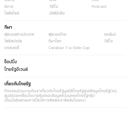
บันเทิง
ดวง
หวย
นิยาย
วิดีโอ
Podcast
ไลฟ์สไตล์
มัลติมีเดีย
กีฬา
ฟุตบอลต่่างประเทศ
ฟุตบอลไทย
คอลัมน์
ไฟต์สปอร์ต
กีฬาโลก
วิดีโอ
แกลเลอรี่
Carabao 7-a-Side Cup
ช็อปปิ้ง
ไทยรัฐอีเวนต์
เกี่ยวกับไทยรัฐ
กิจกรรม
ร่วมงานกับเรา
เกี่ยวกับไทยรัฐ
มูลนิธิไทยรัฐ
ศูนย์ข้อมูลไทยรัฐ
FAQ
ศูนย์ช่วยเหลือ
นโยบายคุ้มครองข้อมูลส่วนบุคคลไทยรัฐกรุ๊ป
เงื่อนไขข้อตกลงการใช้บริการ
ติดต่อเรา
ติดต่อโฆษณา
ติดตามเราได้ที่