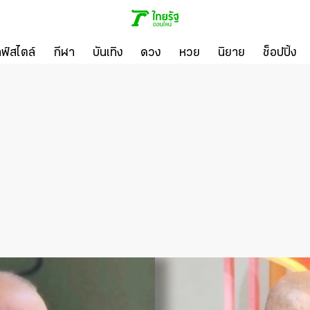
ลฟ์สไตล์
กีฬา
บันเทิง
ดวง
หวย
นิยาย
ช็อปปิ้ง