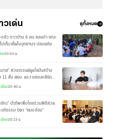
่าวเด่น
ดูทั้งหมด
อแล้ว ชาวบ้าน 6 คน หลงป่า ขณะ
าไปเก็บเห็ดในอุทยานฯ ปลอดภัยทุก
ย
ไทย
20:50 น.
ภมาส” ห่วงเทรนด์ดูดไขมันสร้าง
ง 11 สั่ง สคบ. ตรวจสอบคลินิก
ริมความงาม
เมือง
20:40 น.
กษิณ” นำทัพเพื่อไทยร่วมพิธีสวด
ะอภิธรรม บิดา “หมออ้อม”
เมือง
20:13 น.