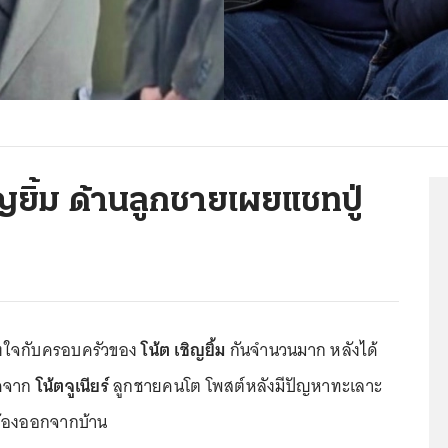
ิญยิ้ม ด้านลูกชายเผยแชทปู่
ังใจกับครอบครัวของ
โน้ต เชิญยิ้ม
กันจำนวนมาก หลังได้
อดจาก
โน้ตจูเนียร์
ลูกชายคนโต โพสต์หลังมีปัญหาทะเลาะ
นต้องออกจากบ้าน