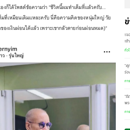
 เองก็ได้โพสต์ข้อความว่า "ชีวิตนี้ผมทำเต็มที่แล้วครับ...
ต็มที่เหมือนเดิมแหละครับ นี่คือความคิดของหนุ่มใหญ่ วัย
ข
ซื้อของเงินผ่อนได้แล้ว เพราะเขากลัวตายก่อนผ่อนหมด)"
เจ
เข้
รา
ทั่ว
“ศุ
ร่อ
เส
การ
“ทั
พร
การ