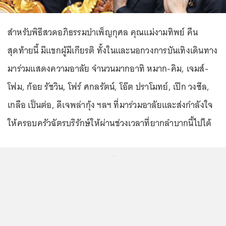
สำหรับพิธีสวดอภิธรรมบำเพ็ญกุศล คุณแม่งามทิพย์ คืน
สุดท้ายนี้ มีแขกผู้มีเกียรติ ทั้งในและนอกวงการบันเทิงเดินทาง
มาร่วมแสดงความอาลัย จำนวนมากอาทิ หมาก-คิม, เจมส์-
โฟม, ก้อย รัชวิน, โฟร์ ศกลรัตน์, โอ๊ต ปราโมทย์, เป๊ก วงซีล,
เกลือ เป็นต่อ, ดีเจพล่ากุ้ง ฯลฯ ที่มาร่วมอาลัยและส่งกำลังใจ
ให้ครอบครัวฉัตรบริรักษ์ให้ผ่านช่วงเวลาที่ยากลำบากนี้ไปได้
...