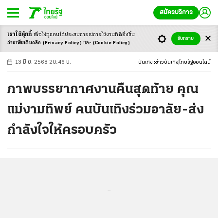
สมัครบริการ
เราใช้คุ้กกี้
เพื่อให้ทุกคนได้ประสบ
การณ์การใช้งานที่ดียิ่งขึ้น
+
ก
ก
-ก
รับทราบ
อ่านเพิ่มเติมคลิก
(Privacy Policy)
และ
(Cookie Policy)
13 มิ.ย. 2568 20:46 น.
บันเทิง
ข่าวบันเทิง
ไทยรัฐออนไลน์
ภาพบรรยากาศงานคืนสุดท้าย คุณ
แม่งามทิพย์ คนบันเทิงร่วมอาลัย-ส่ง
กำลังใจให้ครอบครัว
...