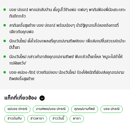
บอย ปกรณ์ พาแม่กลับบ้าน ตั้งรูปไว้ข้างพ่อ แฟนๆ พากันฟ้องพี่น้องทะเลาะ
กันอีกแล้ว
ลากันครั้งสุดท้าย บอย ปกรณ์ พร้อมน้องๆ นำอัฐิคุณแม่ไปลอยอังคารที่
เดียวกับคุณพ่อ
น้องวันใหม่ ตั้งใจร้องเพลงที่คุณแม่งามทิพย์ชอบ เพื่อส่งแม่ขึ้นสวรรค์แม้จะ
มีน้ำตา
น้องวันใหม่ กล่าวคำอาลัยคุณแม่งามทิพย์ ฟังแล้วน้ำตาไหล 'หนูจะไม่ทำให้
แม่ผิดหวัง'
บอย-หน่อง-ภัทร์ ช่วยกันปลอบ น้องวันใหม่ ร้องไห้หนักที่ต้องส่งคุณแม่งาม
ทิพย์ครั้งสุดท้าย
แท็กที่เกี่ยวข้อง
แม่บอย ปกรณ์
งานศพแม่บอย ปกรณ์
คุณแม่งามทิพย์
บอย ปกรณ์
ข่าวบันเทิง
ข่าวดารา
ข่าววันนี้
ดารา