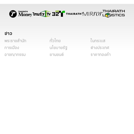
ข่าว
พระราชสำนัก
ทั่วไทย
ในกระแส
การเมือง
นโยบายรัฐ
ต่างประเทศ
อาชญากรรม
ยานยนต์
ราคาทองคำ
ความยั่งยืน
เนื้อหาที่น่าสนใจ
รายงานพิเศษ
หนังสือพิมพ์
คอลัมน์
บันเทิง
ดวง
หวย
นิยาย
วิดีโอ
Podcast
ไลฟ์สไตล์
มัลติมีเดีย
กีฬา
ฟุตบอลต่่างประเทศ
ฟุตบอลไทย
คอลัมน์
ไฟต์สปอร์ต
กีฬาโลก
วิดีโอ