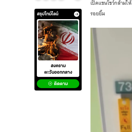
เปิดแขนโชว์กล้ามให้ด
รอยยิ้ม
สรุปไทม์ไลน์
สงคราม
ตะวันออกกลาง
ติดตาม