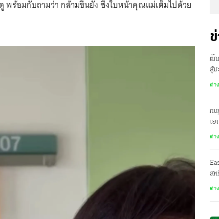
ู พร้อมกับถามว่า กล้ามขึ้นยัง ซึ่งใบหน้าคุณแม่เต็มไปด้วย
ข
ติ๊
สู้
ต่า
กบฏ
เย
ต่า
Ea
สหร
ต่า