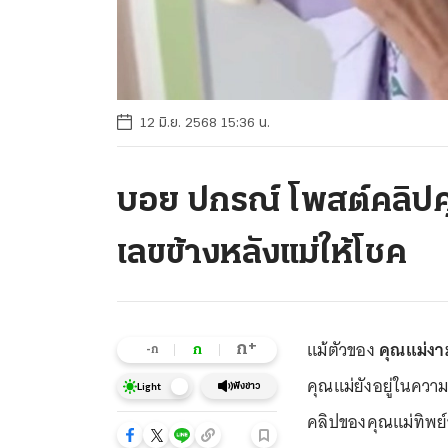
12 มิ.ย. 2568 15:36 น.
บอย ปกรณ์ โพสต์คลิป
เลขข้างหลังแม่ให้โชค
แม้ตัวของ
คุณแม่งาม
+
ก
ก
-ก
คุณแม่ยังอยู่ในคว
ฟังข่าว
Light
คลิปของคุณแม่ทิพย์ข