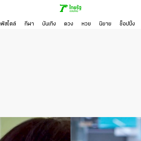
ลฟ์สไตล์
กีฬา
บันเทิง
ดวง
หวย
นิยาย
ช็อปปิ้ง