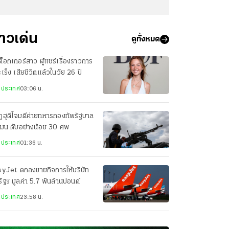
่าวเด่น
ดูทั้งหมด
กต็อกเกอร์สาว ผู้แชร์เรื่องราวการ
มะเร็ง เสียชีวิตแล้วในวัย 26 ปี
งประเทศ
03:06 น.
ฮูตีโจมตีค่ายทหารกองทัพรัฐบาล
เมน ดับอย่างน้อย 30 ศพ
งประเทศ
01:36 น.
syJet ตกลงขายกิจการให้บริษัท
ัฐฯ มูลค่า 5.7 พันล้านปอนด์
งประเทศ
23:58 น.