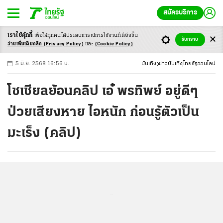
สมัครบริการ
เราใช้คุ้กกี้
เพื่อให้ทุกคนได้ประสบ
การณ์การใช้งานที่ดียิ่งขึ้น
+
ก
ก
-ก
รับทราบ
อ่านเพิ่มเติมคลิก
(Privacy Policy)
และ
(Cookie Policy)
5 มิ.ย. 2568 16:56 น.
บันเทิง
ข่าวบันเทิง
ไทยรัฐออนไลน์
โซเชียลย้อนคลิป เอ๋ พรทิพย์ อยู่ดีๆ
ป่วยเสียงหาย ไอหนัก ก่อนรู้ตัวเป็น
มะเร็ง (คลิป)
...