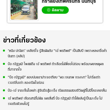
กราดยิงเทพศิรินทร์ นนทบุรี
ติดตาม
ข่าวที่เกี่ยวข้อง
“หนิง ปณิตา” เคลียร์ใจ รู้สึกผิดกับ "เอ๋ พรทิพย์" เป็นสิบปี เพราะหลงเชื่อคำ
นินทา (คลิป)
ป๋อ ณัฐวุฒิ โพสต์ถึง เอ๋ พรทิพย์ ถ้าเลือกได้พี่ขอไปก่อน พร้อมเผยเหตุผล
ที่มาจากใจ
"ป๋อ ณัฐวุฒิ" ตอบปมดราม่าเจอเทียบ "ผอ.เจนภพ แรงเงา" ไม่เริ่ดเท่า
เวอร์ชั่นเก่า ลองเปิดใจก่อน
ป๋อ-เอ๋ จากเซ็นใบหย่า สู่จับมือสู้มะเร็ง เปิดบททดสอบชีวิตคู่ที่ไม่มีใครเคยเห็น
เอ๋ พรทิพย์ เลือกสามีไม่ผิด เผยสิ่งที่ ป๋อ ณัฐวุฒิ ทำให้หลังรู้เป็นมะเร็ง ไม่
เจอกับตัวคงไม่รู้