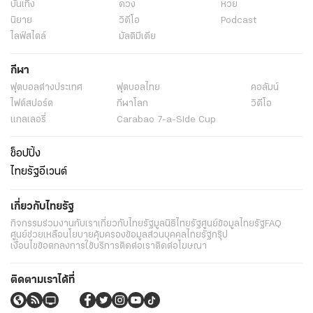
บันเทิง
ดวง
หวย
นิยาย
วิดีโอ
Podcast
ไลฟ์สไตล์
มัลติมีเดีย
กีฬา
ฟุตบอลต่่างประเทศ
ฟุตบอลไทย
คอลัมน์
ไฟต์สปอร์ต
กีฬาโลก
วิดีโอ
แกลเลอรี่
Carabao 7-a-Side Cup
ช็อปปิ้ง
ไทยรัฐอีเวนต์
เกี่ยวกับไทยรัฐ
กิจกรรม
ร่วมงานกับเรา
เกี่ยวกับไทยรัฐ
มูลนิธิไทยรัฐ
ศูนย์ข้อมูลไทยรัฐ
FAQ
ศูนย์ช่วยเหลือ
นโยบายคุ้มครองข้อมูลส่วนบุคคลไทยรัฐกรุ๊ป
เงื่อนไขข้อตกลงการใช้บริการ
ติดต่อเรา
ติดต่อโฆษณา
ติดตามเราได้ที่