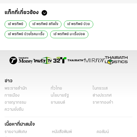
แท็กที่เกี่ยวข้อง
เอ๋ พรทิพย์
เอ๋ พรทิพย์ สกิดใจ
เอ๋ พรทิพย์ ป่วย
เอ๋ พรทิพย์ ป่วยโรคมะเร็ง
เอ๋ พรทิพย์ มะเร็งปอด
เอ๋ พรทิพย์ ป่วยมะเร็งปอด
ดาราป่วย
ดาราป่วยเป็นโรคร้าย
ข่าวบันเทิง
ข่าวบันเทิงวันนี้
ข่าววันนี้
ข่าวดารา
ดารา
ข่าว
พระราชสำนัก
ทั่วไทย
ในกระแส
การเมือง
นโยบายรัฐ
ต่างประเทศ
อาชญากรรม
ยานยนต์
ราคาทองคำ
ความยั่งยืน
เนื้อหาที่น่าสนใจ
รายงานพิเศษ
หนังสือพิมพ์
คอลัมน์