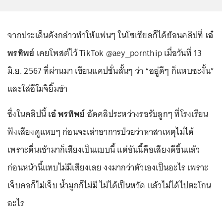
จากประเด็นดังกล่าวทำให้แฟนๆ ในโซเชียลก็ได้ย้อนคลิปที่
เอ๋
พรทิพย์
เคยโพสต์ไว้ TikTok @aey_pornthip เมื่อวันที่ 13
มิ.ย. 2567 ที่ผ่านมา เขียนแคปชั่นสั้นๆ ว่า “อยู่ดีๆ ก็แหบซะงั้น”
และใส่อีโมจิยิ้มขำ
ซึ่งในคลิปนี้
เอ๋ พรทิพย์
อัดคลิประหว่างรอรับลูกๆ ที่โรงเรียน
ฟังเสียงดูแหบๆ ก่อนจะเล่าอาการป่วยว่าหาสาเหตุไม่ได้
เพราะตื่นเช้ามาก็เสียงเป็นแบบนี้ แต่อันนี้คือเสียงดีขึ้นแล้ว
ก่อนหน้านี้แทบไม่มีเสียงเลย งงมากว่าตัวเองเป็นอะไร เพราะ
เจ็บคอก็ไม่เจ็บ น้ำมูกก็ไม่มี ไม่ได้เป็นหวัด แล้วไม่ได้ไปตะโกน
อะไร