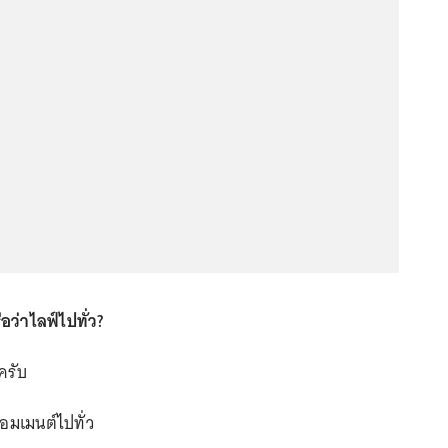
อว่าไลฟ์ไปทั่ว?
ครับ
คอมเมนต์ไปทั่ว