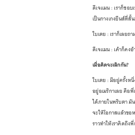
ดีเจแมน : เราก็ชอบเ
เป็นกางเกงยีนส์ที่ส
ใบเตย : เราก็เลยถาม
ดีเจแมน : เค้าก็คง
เมื่อคิดจะเลิกกัน?
ใบเตย : มีอยู่ครั้งห
อยู่อเมริกาเลย คือพี
ได้ภายในพริบตา มันก็
จะให้โอกาสแล้วขอหยุ
ราวทำให้เราคิดถึงพี