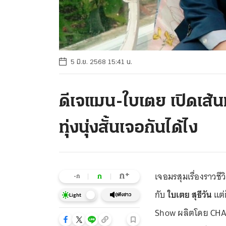
5 มิ.ย. 2568 15:41 น.
ดีเจแมน-ใบเตย เปิดเส้
ทุ่งนุ่งสั้นเจอกันได้ไง
เจอมรสุมเรื่องราวช
+
ก
ก
-ก
กับ
ใบเตย สุธีวัน
แต่ก
ฟังข่าว
Light
Show ผลิตโดย CHANGE