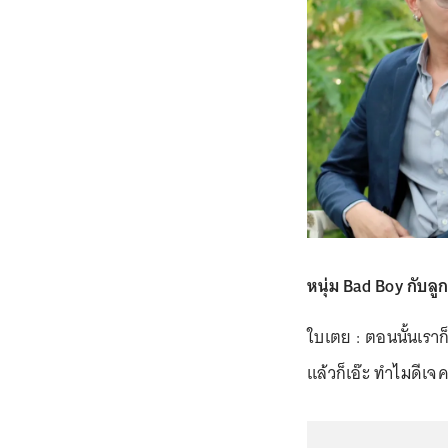
หนุ่ม Bad Boy กับลูกท
ใบเตย : ตอนนั้นเราก
แล้วก็เอ๊ะ ทำไมดีเจค