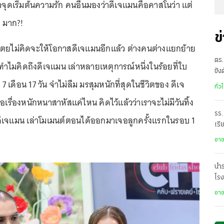
จุดเริ่มต้นความรัก คนอื่นมองว่าดีเจแมนคือคาสโนว่า แต่
ๆ มาก?!
ข
บเตยไม่คิดจะให้โอกาสดีเจแมนอีกแล้ว ต่างคนต่างแยกย้าย
ตร.
ทำไมคิดถึงดีเจแมน เล่าหลายเหตุการณ์หนึ่งในร้อยที่ใบ
ขัง
7 เดือน 17 วัน จำไม่ลืม มรสุมหนักที่สุดในชีวิตของ ดีเจ
อั
ทั่ว
รื่องหนักหนาสาหัสแค่ไหน คิดไว้แล้วว่าเราจะไม่มีวันทิ้ง
รร.
้ ดีเจแมน เล่าโมเมนต์ตอนได้ออกมาเจอลูกครั้งแรกในรอบ 1
เรี
ราด
อา
นำร
โรง
อา