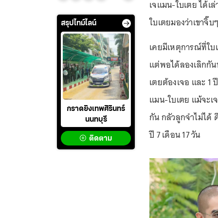
เจแมน-ใบเตย ได้เล่า
ใบเตยมองว่าเขาจิ๊บ
สรุปไทม์ไลน์
เคยมีเหตุการณ์ที่ใ
แต่พอได้ลองเลิกกัน
เตยต้องเจอ และ 1 ปี 
แมน-ใบเตย แม้จะเจอเ
กราดยิงเทพศิรินทร์
กัน กลัวลูกจำไม่ได
นนทบุรี
ปี 7 เดือน 17 วัน
ติดตาม