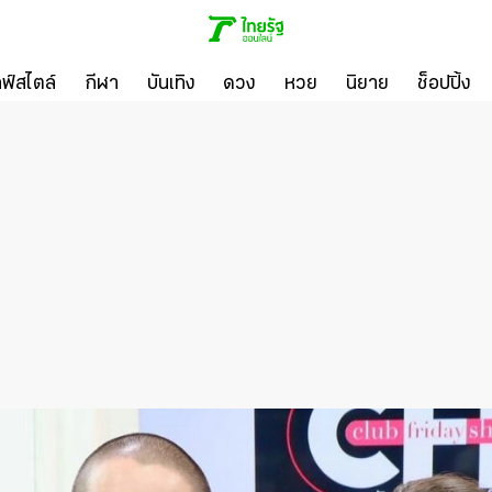
ลฟ์สไตล์
กีฬา
บันเทิง
ดวง
หวย
นิยาย
ช็อปปิ้ง