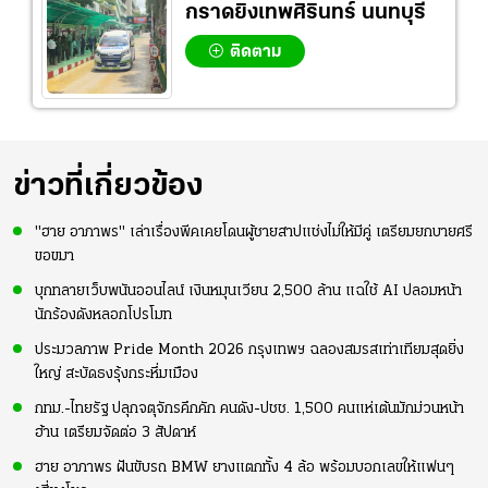
กราดยิงเทพศิรินทร์ นนทบุรี
ติดตาม
ข่าวที่เกี่ยวข้อง
"ฮาย อาภาพร" เล่าเรื่องพีคเคยโดนผู้ชายสาปแช่งไม่ให้มีคู่ เตรียมยกบายศรี
ขอขมา
บุกทลายเว็บพนันออนไลน์ เงินหมุนเวียน 2,500 ล้าน แฉใช้ AI ปลอมหน้า
นักร้องดังหลอกโปรโมท
ประมวลภาพ Pride Month 2026 กรุงเทพฯ ฉลองสมรสเท่าเทียมสุดยิ่ง
ใหญ่ สะบัดธงรุ้งกระหึ่มเมือง
กทม.-ไทยรัฐ ปลุกจตุจักรคึกคัก คนดัง-ปชช. 1,500 คนแห่เต้นมักม่วนหน้า
ฮ้าน เตรียมจัดต่อ 3 สัปดาห์
ฮาย อาภาพร ฝันขับรถ BMW ยางแตกทั้ง 4 ล้อ พร้อมบอกเลขให้แฟนๆ