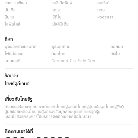
รายงานพิเศษ
หนังสือพิมพ์
คอลัมน์
บันเทิง
ดวง
หวย
นิยาย
วิดีโอ
Podcast
ไลฟ์สไตล์
มัลติมีเดีย
กีฬา
ฟุตบอลต่่างประเทศ
ฟุตบอลไทย
คอลัมน์
ไฟต์สปอร์ต
กีฬาโลก
วิดีโอ
แกลเลอรี่
Carabao 7-a-Side Cup
ช็อปปิ้ง
ไทยรัฐอีเวนต์
เกี่ยวกับไทยรัฐ
กิจกรรม
ร่วมงานกับเรา
เกี่ยวกับไทยรัฐ
มูลนิธิไทยรัฐ
ศูนย์ข้อมูลไทยรัฐ
FAQ
ศูนย์ช่วยเหลือ
นโยบายคุ้มครองข้อมูลส่วนบุคคลไทยรัฐกรุ๊ป
เงื่อนไขข้อตกลงการใช้บริการ
ติดต่อเรา
ติดต่อโฆษณา
ติดตามเราได้ที่