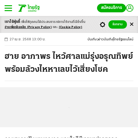
สมัครบริการ
เราใช้คุ้กกี้
เพื่อให้ทุกคนได้ประสบ
การณ์การใช้งานที่ดียิ่งขึ้น
+
ก
ก
-ก
รับทราบ
อ่านเพิ่มเติมคลิก
(Privacy Policy)
และ
(Cookie Policy)
27 เม.ย. 2568 13:00 น.
บันเทิง
ข่าวบันเทิง
ไทยรัฐออนไลน์
ฮาย อาภาพร ไหว้ศาลแม่รุ่งอรุณทิพย์
พร้อมล้วงไหหาเลขไว้เสี่ยงโชค
...