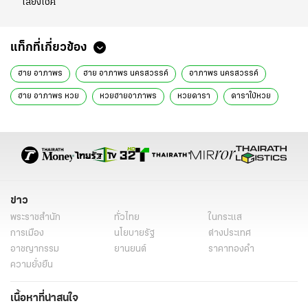
เสี่ยงโชค
แท็กที่เกี่ยวข้อง
ฮาย อาภาพร
ฮาย อาภาพร นครสวรรค์
อาภาพร นครสวรรค์
ฮาย อาภาพร หวย
หวยฮายอาภาพร
หวยดารา
ดาราใบ้หวย
ข่าวบันเทิง
ข่าวบันเทิงวันนี้
ข่าววันนี้
ข่าวดารา
หวย
ข่าว
พระราชสำนัก
ทั่วไทย
ในกระแส
การเมือง
นโยบายรัฐ
ต่างประเทศ
อาชญากรรม
ยานยนต์
ราคาทองคำ
ความยั่งยืน
เนื้อหาที่น่าสนใจ