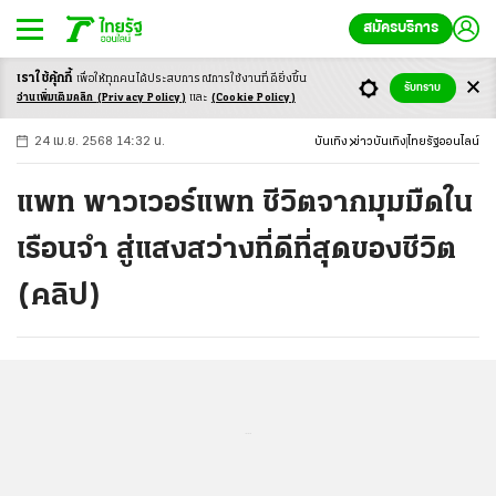
สมัครบริการ
เราใช้คุ้กกี้
เพื่อให้ทุกคนได้ประสบ
การณ์การใช้งานที่ดียิ่งขึ้น
+
ก
ก
-ก
รับทราบ
อ่านเพิ่มเติมคลิก
(Privacy Policy)
และ
(Cookie Policy)
24 เม.ย. 2568 14:32 น.
บันเทิง
ข่าวบันเทิง
ไทยรัฐออนไลน์
แพท พาวเวอร์แพท ชีวิตจากมุมมืดใน
เรือนจำ สู่แสงสว่างที่ดีที่สุดของชีวิต
(คลิป)
...