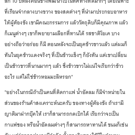
สัก 10 ปีหลังค่อนข้างพัฒนาไปในทิศทางที่ดีมากๆ โดยเฉพาะ
ที่เรือนจำกลางบางขวาง ของสดต่างๆ ที่นำมาประกอบอาหาร
ให้ผู้ต้องขัง เขามีคณะกรรมการ แล้ววัตถุดิบก็มีคุณภาพ แล้ว
ก็เมนูต่างๆ เขาก็พยายามเลือกที่ทานได้ รสชาติโอเค บาง
อย่างถือว่าอร่อย ก็มี ตอนหลังจะเป็นยุคข้าวขาวแล้ว แต่ผมก็
ทันในยุคข้าวแดงจริงๆ ที่เป็นข้าวแข็งๆ ก็ยังทัน แต่เขาเปลี่ยน
เป็นข้าวขาวที่นานมากๆ แล้ว ซึ่งข้าวขาวไม่แน่ใจเรียกว่าข้าว
อะไร แต่ไม่ใช่ข้าวหอมมะลิหรอก"
"อย่างในกรณีถ้าเป็นคนที่ติดกาแฟ น้ำอัดลม ก็มีจำหน่ายใน
ส่วนของร้านค้าสงเคราะห์นะครับ ของทางผู้ต้องขัง ถ้าเรามี
ญาติมาฝากบุ๊คให้ เราก็สามารถกดเบิกได้ เรียกว่าจะเป็น
กาแฟซอง หรือน้ำอัดลมต่างๆ ก็สามารถหาทานได้ ขนมก็เช่น