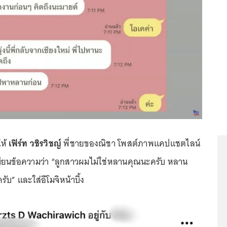
ห้
เฟิร์ท วชิรวิชญ์
พี่ชายของณิชา โพสต์ภาพแคปแชตไลน์
ขียนข้อความว่า “ลูกสาวผมไม่ใช่หลานคุณนะครับ หลาน
บ” และใส่อีโมจิหน้าบึ้ง