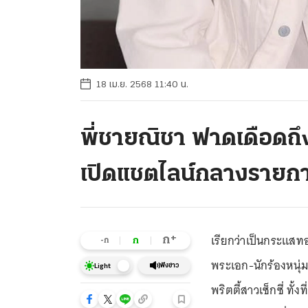
18 เม.ย. 2568 11:40 น.
พี่ชายณิชา ฟาดเดือดถึง
เปิดแชตไลน์กลางรายก
เรียกว่าเป็นกระแสท
+
ก
ก
-ก
พระเอก-นักร้องหนุ่
ฟังข่าว
Light
พริตตี้สาวเซ็กซี่ ทั