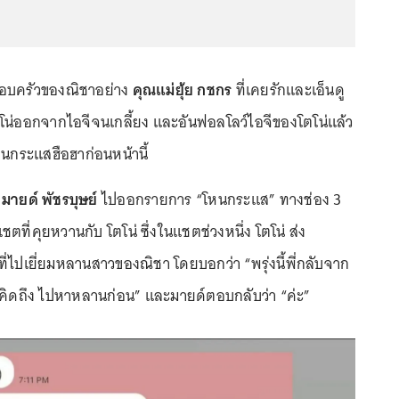
อบครัวของณิชาอย่าง
คุณแม่ยุ้ย กชกร
ที่เคยรักและเอ็นดู
โตโน่ออกจากไอจีจนเกลี้ยง และอันฟอลโลว์ไอจีของโตโน่แล้ว
็นกระแสฮือฮาก่อนหน้านี้
่
มายด์ พัชรบุษย์
ไปออกรายการ “โหนกระแส” ทางช่อง 3
ดแชตที่คุยหวานกับ โตโน่ ซึ่งในแชตช่วงหนึ่ง โตโน่ ส่ง
ี่ไปเยี่ยมหลานสาวของณิชา โดยบอกว่า “พรุ่งนี้พี่กลับจาก
ะ คิดถึง ไปหาหลานก่อน” และมายด์ตอบกลับว่า “ค่ะ”