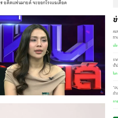
ร
อดีตแฟนมายด์ จะออกโรงแฉเดือด
ข
คม
ทา
โล
นโย
ราค
น้ำ
ละเ
ในก
“อน
กำแ
การ