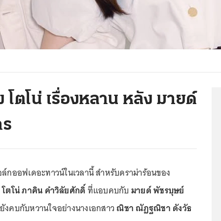
 โตโน่ เรื่องหลาน หลัง มายด์
าร
อล์กออฟเดอะทาวน์ในเวลานี้ สำหรับดราม่าร้อนของ
ม
โตโน่ ภาคิน คำวิลัยศักดิ์
ที่แอบคบกับ
มายด์ พัชรบุษย์
้งที่ยังคบกับหวานใจอย่างนางเอกสาว
ณิชา ณัฏฐณิชา ดังวัธ