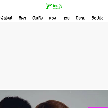
ลฟ์สไตล์
กีฬา
บันเทิง
ดวง
หวย
นิยาย
ช็อปปิ้ง