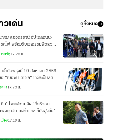
่าวเด่น
ดูทั้งหมด
นาคม ลุยอุดรธานี อัปเดตถนน-
งรถไฟ พร้อมรับมหกรรมพืชสวน
ก 2569
บายรัฐ
17:20 น.
าน้ำมันพรุ่งนี้ 10 สิงหาคม 2569
มัน "เบนซิน-ดีเซล" แต่ละปั๊มลิตร
ท่าไร
ระแส
17:20 น.
ุทิน” โพสต์ชวนคิด “วิ่งหัวชน
พงทุกวัน แต่กำแพงก็ยังสูงขึ้น”
เมือง
17:16 น.