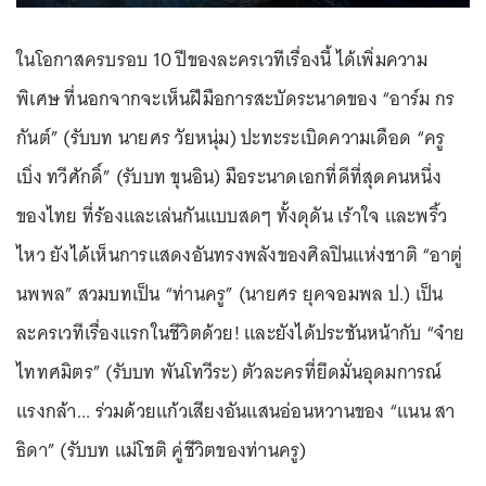
ในโอกาสครบรอบ 10 ปีของละครเวทีเรื่องนี้ ได้เพิ่มความ
พิเศษ ที่นอกจากจะเห็นฝีมือการสะบัดระนาดของ “อาร์ม กร
กันต์” (รับบท นายศร วัยหนุ่ม) ปะทะระเบิดความเดือด “ครู
เบิ่ง ทวีศักดิ์” (รับบท ขุนอิน) มือระนาดเอกที่ดีที่สุดคนหนึ่ง
ของไทย ที่ร้องและเล่นกันแบบสดๆ ทั้งดุดัน เร้าใจ และพริ้ว
ไหว ยังได้เห็นการแสดงอันทรงพลังของศิลปินแห่งชาติ “อาตู่
นพพล” สวมบทเป็น “ท่านครู” (นายศร ยุคจอมพล ป.) เป็น
ละครเวทีเรื่องแรกในชีวิตด้วย! และยังได้ประชันหน้ากับ “จ๋าย
ไททศมิตร” (รับบท พันโทวีระ) ตัวละครที่ยึดมั่นอุดมการณ์
แรงกล้า... ร่วมด้วยแก้วเสียงอันแสนอ่อนหวานของ “แนน สา
ธิดา” (รับบท แม่โชติ คู่ชีวิตของท่านครู)