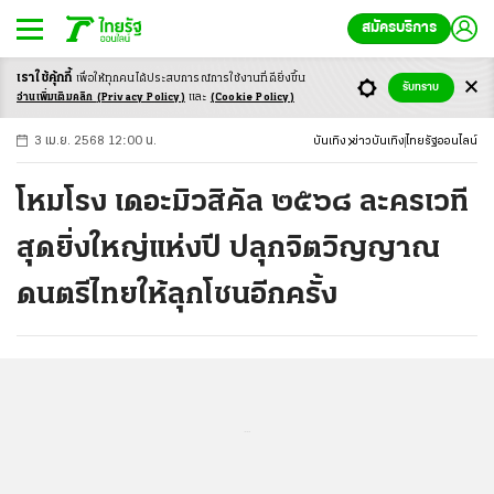
สมัครบริการ
เราใช้คุ้กกี้
เพื่อให้ทุกคนได้ประสบ
การณ์การใช้งานที่ดียิ่งขึ้น
+
ก
ก
-ก
รับทราบ
อ่านเพิ่มเติมคลิก
(Privacy Policy)
และ
(Cookie Policy)
3 เม.ย. 2568 12:00 น.
บันเทิง
ข่าวบันเทิง
ไทยรัฐออนไลน์
โหมโรง เดอะมิวสิคัล ๒๕๖๘ ละครเวที
สุดยิ่งใหญ่แห่งปี ปลุกจิตวิญญาณ
ดนตรีไทยให้ลุกโชนอีกครั้ง
...