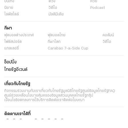
บันเทิง
ดวง
หวย
นิยาย
วิดีโอ
Podcast
ไลฟ์สไตล์
มัลติมีเดีย
กีฬา
ฟุตบอลต่่างประเทศ
ฟุตบอลไทย
คอลัมน์
ไฟต์สปอร์ต
กีฬาโลก
วิดีโอ
แกลเลอรี่
Carabao 7-a-Side Cup
ช็อปปิ้ง
ไทยรัฐอีเวนต์
เกี่ยวกับไทยรัฐ
กิจกรรม
ร่วมงานกับเรา
เกี่ยวกับไทยรัฐ
มูลนิธิไทยรัฐ
ศูนย์ข้อมูลไทยรัฐ
FAQ
ศูนย์ช่วยเหลือ
นโยบายคุ้มครองข้อมูลส่วนบุคคลไทยรัฐกรุ๊ป
เงื่อนไขข้อตกลงการใช้บริการ
ติดต่อเรา
ติดต่อโฆษณา
ติดตามเราได้ที่