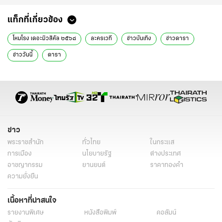
แท็กที่เกี่ยวข้อง
โหมโรง เดอะมิวสิคัล ๒๕๖๘
ละครเวที
ข่าวบันเทิง
ข่าวดารา
ข่าววันนี้
ดารา
ข่าว
พระราชสำนัก
ทั่วไทย
ในกระแส
การเมือง
นโยบายรัฐ
ต่างประเทศ
อาชญากรรม
ยานยนต์
ราคาทองคำ
ความยั่งยืน
เนื้อหาที่น่าสนใจ
รายงานพิเศษ
หนังสือพิมพ์
คอลัมน์