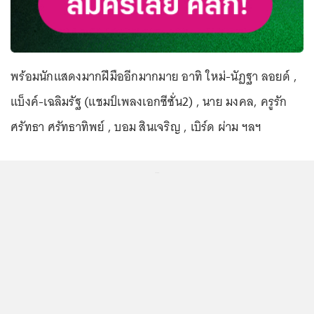
พร้อมนักแสดงมากฝีมืออีกมากมาย อาทิ ใหม่-นัฏฐา ลอยด์ ,
แบ็งค์-เฉลิมรัฐ (แชมป์เพลงเอกซีซั่น2) , นาย มงคล, ครูรัก
ศรัทธา ศรัทธาทิพย์ , บอม สินเจริญ , เบิร์ด ผ่าม ฯลฯ
...