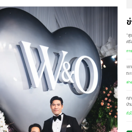
ข
“สุ
ศรี
สา
การ
เกา
ทะ
สหร
ต่า
ญาต
บ้
คลั
ทั่ว