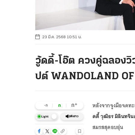
23 มี.ค. 2568 10:51 น.
วู้ดดี้-โอ๊ต ควงคู่ฉลอง
ปต์ WANDOLAND OF
หลังจากจูงมือจดทะเบ
+
ก
ก
-ก
ดดี้ วุฒิธร มิลินทจิ
ฟังข่าว
Light
สมรสสุดอบอุ่น