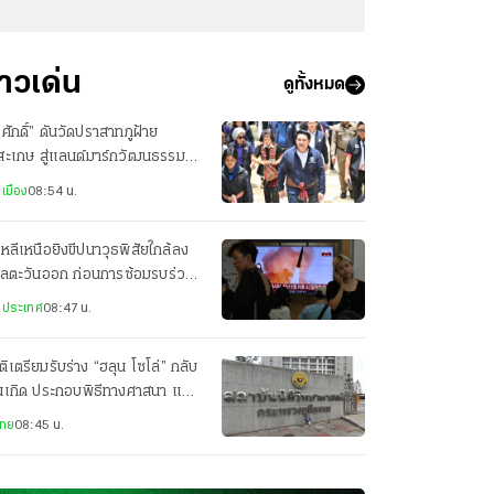
่าวเด่น
ดูทั้งหมด
รศักดิ์” ดันวัดปราสาทภูฝ้าย
สะเกษ สู่แลนด์มาร์กวัฒนธรรม-
ยมู ชูสกายวอล์กภูเขาไฟโบราณ
เมือง
08:54 น.
หลีเหนือยิงขีปนาวุธพิสัยใกล้ลง
เลตะวันออก ก่อนการซ้อมรบร่วม
ัฐฯ-เกาหลีใต้
งประเทศ
08:47 น.
ิเตรียมรับร่าง “ฮลุน โซโล่” กลับ
านเกิด ประกอบพิธีทางศาสนา แฟน
บร่วมไว้อาลัย
ไทย
08:45 น.