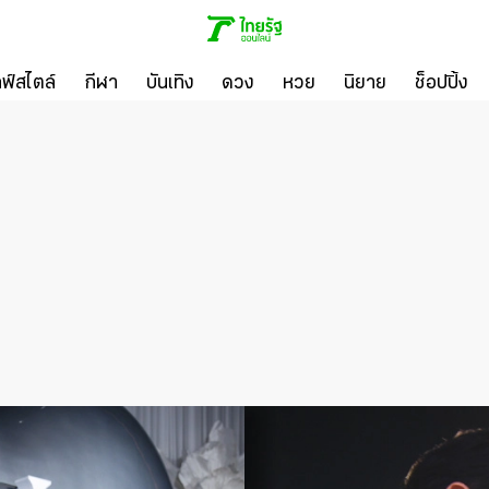
ลฟ์สไตล์
กีฬา
บันเทิง
ดวง
หวย
นิยาย
ช็อปปิ้ง